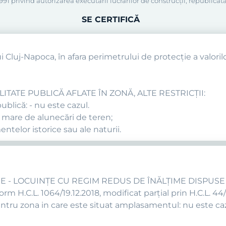
91 privind autorizarea executării lucrărilor de construcţii, republicată
SE CERTIFICĂ
i Cluj-Napoca, în afara perimetrului de protecție a valorilor
ITATE PUBLICĂ AFLATE ÎN ZONĂ, ALTE RESTRICȚII:
ublică: - nu este cazul.
te mare de alunecări de teren;
telor istorice sau ale naturii.
ARE - LOCUINŢE CU REGIM REDUS DE ÎNĂLŢIME DISPUS
m H.C.L. 1064/19.12.2018, modificat parțial prin H.C.L. 44/
ntru zona in care este situat amplasamentul: nu este ca