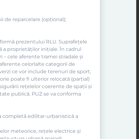
nii de reparcelare (opţional);
nformă prezentului RLU. Suprafeţele
 proprietăţilor iniţiale. În cadrul
i – cele aferente tramei stradale şi
 aferente celorlalte categorii de
verzi ce vor include terenuri de sport,
ie poate fi ulterior relocată (parţial)
igurării reţelelor coerente de spaţii şi
ilitate publică. PUZ se va conforma
a completă edilitar-urbanistică a
elor meteorice, reţele electrice şi
rastructura urbană majoră;