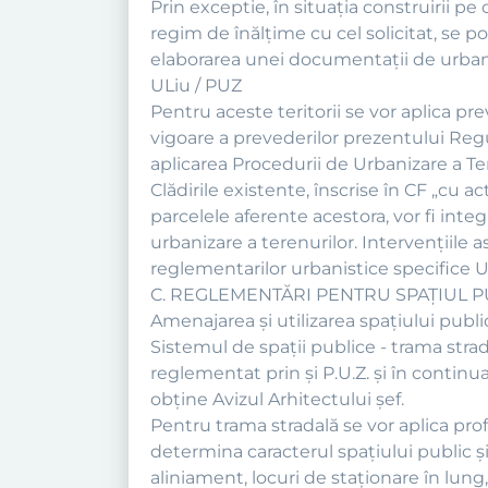
Prin exceptie, în situaţia construirii pe
regim de înălţime cu cel solicitat, se 
elaborarea unei documentaţii de urbani
ULiu / PUZ
Pentru aceste teritorii se vor aplica pr
vigoare a prevederilor prezentului Regu
aplicarea Procedurii de Urbanizare a Ter
Clădirile existente, înscrise în CF „cu 
parcelele aferente acestora, vor fi int
urbanizare a terenurilor. Intervențiile
reglementarilor urbanistice specifice U
C. REGLEMENTĂRI PENTRU SPAȚIUL P
Amenajarea şi utilizarea spaţiului publ
Sistemul de spaţii publice - trama stradal
reglementat prin şi P.U.Z. şi în continu
obține Avizul Arhitectului șef.
Pentru trama stradală se vor aplica prof
determina caracterul spaţiului public şi 
aliniament, locuri de staţionare în lun