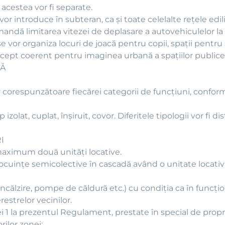
 acestea vor fi separate.
vor introduce în subteran, ca şi toate celelalte reţele edili
omandă limitarea vitezei de deplasare a autovehiculelor la
 se vor organiza locuri de joacă pentru copii, spaţii pentru
oncept coerent pentru imaginea urbană a spaţiilor public
LĂ
ăţilor corespunzătoare fiecărei categorii de funcţiuni, con
izolat, cuplat, înşiruit, covor. Diferitele tipologii vor fi dis
I
 maximum două unităţi locative.
 locuinţe semicolective în cascadă având o unitate loca
e încălzire, pompe de căldură etc.) cu condiţia ca în func
restrelor vecinilor.
i 1 la prezentul Regulament, prestate în special de propri
ilor zonei;