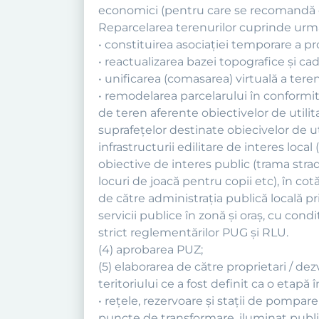
economici (pentru care se recomandă el
Reparcelarea terenurilor cuprinde următ
• constituirea asociaţiei temporare a prop
• reactualizarea bazei topografice şi cad
• unificarea (comasarea) virtuală a teren
• remodelarea parcelarului în conformi
de teren aferente obiectivelor de utilita
suprafeţelor destinate obiecivelor de ut
infrastructurii edilitare de interes loca
obiective de interes public (trama strad
locuri de joacă pentru copii etc), în cot
de către administraţia publică locală pri
servicii publice în zonă şi oraş, cu cond
strict reglementărilor PUG şi RLU.
(4) aprobarea PUZ;
(5) elaborarea de către proprietari / d
teritoriului ce a fost definit ca o etapă
• reţele, rezervoare şi staţii de pompar
puncte de transformare, iluminat public