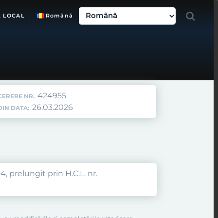
L LOCAL
Română
424955
CERERE NR.
26.03.2026
DIN DATA:
, prelungit prin H.C.L. nr.