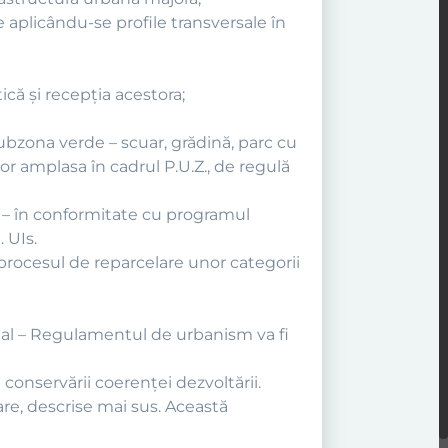
ele aplicându-se profile transversale în
ică şi recepţia acestora;
ubzona verde – scuar, grădină, parc cu
or amplasa în cadrul P.U.Z., de regulă
te – în conformitate cu programul
 UIs.
 procesul de reparcelare unor categorii
ţial – Regulamentul de urbanism va fi
onservării coerenţei dezvoltării.
re, descrise mai sus. Această