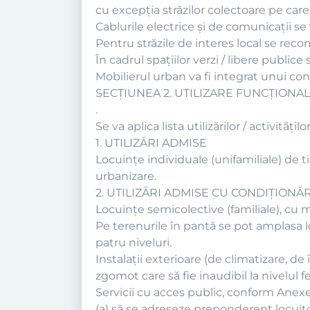
cu excepţia străzilor colectoare pe care
Cablurile electrice şi de comunicaţii se 
Pentru străzile de interes local se rec
În cadrul spaţiilor verzi / libere publice
Mobilierul urban va fi integrat unui c
SECŢIUNEA 2. UTILIZARE FUNCŢIONA
.
Se va aplica lista utilizărilor / activit
1. UTILIZĂRI ADMISE
Locuinţe individuale (unifamiliale) de tip 
urbanizare.
2. UTILIZĂRI ADMISE CU CONDIŢIONĂR
Locuinţe semicolective (familiale), cu
Pe terenurile în pantă se pot amplasa
patru niveluri.
Instalaţii exterioare (de climatizare, d
zgomot care să fie inaudibil la nivelul fe
Servicii cu acces public, conform Anexe
(a) să se adreseze preponderent locuitor