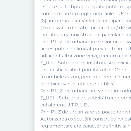
• străzi şi alte tipuri de spaţii publice 
conformitate cu reglementările PUG şi
(6) autorizarea lucrărilor de echipare co
(7) realizarea de către proprietari / dez
• întabularea noii structuri parcelare, in
Prin P.U.Z. de urbanizare se vor organi
acces public nelimitat prevăzute în P.U.
adiacent altor zone verzi, precum cele d
S_UIs – Subzona de instituţii şi servici
urbanistic stabilit prin Avizul de Oport
În ambele cazuri, pentru terenurile nec
de obiective de utilitate publică.
Prin P.U.Z. de urbanizare se pot introdu
S_UEt - Subzona de activităţi economice
cel aferent U.T.R. UEt.
Prin PUZ de urbanizare se poate regleme
Autorizarea executării construcţiilor e
reglementare are caracter definitiv şi n