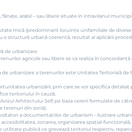
fânaţe, arabil – sau libere situate în intravilanul municipi
ate mică (predominant locuinţe unifamiliale de divese tip
cu o structură urbană coerentă, rezultat al aplicării proced
ră de urbanizare.
renurilor agricole sau libere se va realiza în concordanţ
a de urbanizare a terenurilor este Unitatea Teritorială de 
rtunitatea urbanizării, prin care se vor specifica detaliat
ice teritoriului în cauză;
Avizul Arhitectului Şef) pe baza cererii formulate de către
de terenuri din zonă);
zvoltatori a documentaţiilor de urbanism - ilustrare urbani
ccesibilitatea, zonarea, organizarea spaţial-funcţională, tr
e utilitate publică ce grevează teritoriul respectiv, repar