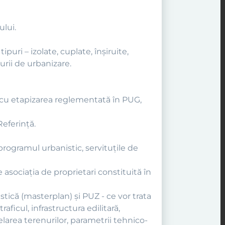
ului.
uri – izolate, cuplate, înşiruite,
urii de urbanizare.
ă cu etapizarea reglementată în PUG,
Referinţă.
 programul urbanistic, servituţile de
 asociaţia de proprietari constituită în
stică (masterplan) şi PUZ - ce vor trata
aficul, infrastructura edilitară,
celarea terenurilor, parametrii tehnico-