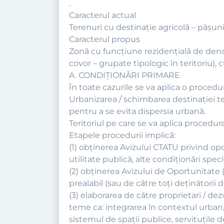
.
Caracterul actual
Terenuri cu destinaţie agricolă – păşuni, 
Caracterul propus
Zonă cu funcţiune rezidenţială de densit
covor – grupate tipologic în teritoriu), 
A. CONDIŢIONĂRI PRIMARE
În toate cazurile se va aplica o procedu
Urbanizarea / schimbarea destinaţiei te
pentru a se evita dispersia urbană.
Teritoriul pe care se va aplica procedur
Etapele procedurii implică:
(1) obţinerea Avizului CTATU privind opo
utilitate publică, alte condiţionări specif
(2) obţinerea Avizului de Oportunitate (
prealabil (sau de către toţi deţinătorii 
(3) elaborarea de către proprietari / de
teme ca: integrarea în contextul urban, a
sistemul de spaţii publice, servituţile d