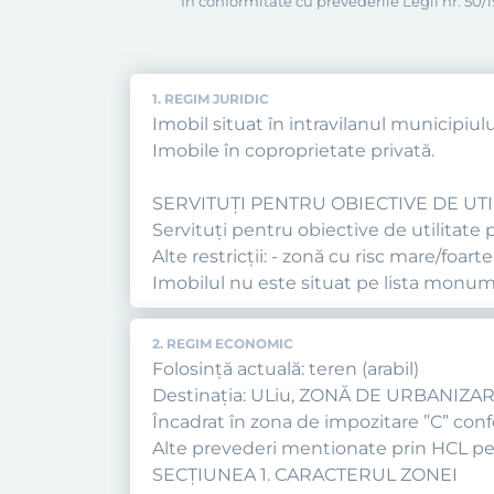
În conformitate cu prevederile Legii nr. 50/19
1. REGIM JURIDIC
Imobil situat în intravilanul municipiulu
Imobile în coproprietate privată.
SERVITUȚI PENTRU OBIECTIVE DE UTIL
Servituți pentru obiective de utilitate p
Alte restricții: - zonă cu risc mare/foar
Imobilul nu este situat pe lista monumen
2. REGIM ECONOMIC
Folosință actuală: teren (arabil)
Destinația: ULiu, ZONĂ DE URBANIZ
Încadrat în zona de impozitare ”C” confor
Alte prevederi mentionate prin HCL pe
SECŢIUNEA 1. CARACTERUL ZONEI