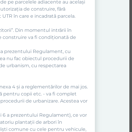
le de pe parcelele adiacente au acelaşi
torizaţia de construire, fără
UTR în care e incadrată parcela.
torii”. Din momentul intrării în
 construire va fi condiţionată de
are a prezentului Regulament, cu
tea nu fac obiectul procedurii de
e de urbanism, cu respectarea
nexa 4 şi a reglementărilor de mai jos.
că pentru copii etc. - va fi complet
a procedurii de urbanizare. Acestea vor
xei 6 a prezentului Regulament), ce vor
toriu plantaţii de arbori în
clişti comune cu cele pentru vehicule,