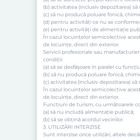
(b) activitatea (inclusiv depozitarea) să 
(c) să nu producă poluare fonică, chimic
(d) pentru activităţi ce nu se conformea
(e) pentru activităţi de alimentaţie publ
În cazul locuinţelor semicolective acest
de locuinţe, direct din exterior.
Servicii profesionale sau manufacturie
condiţii:
(a) să se desfăşoare în paralel cu funcţi
(b) să nu producă poluare fonică, chimic
(c) activitatea (inclusiv depozitarea) să 
În cazul locuinţelor semicolective acest
de locuinţe, direct din exterior.
Funcţiuni de turism, cu următoarele con
(a) să nu includă alimentaţie publică;
(b) să se obţină acordul vecinilor.
3. UTILIZĂRI INTERZISE
Sunt interzise orice utilizări, altele dec