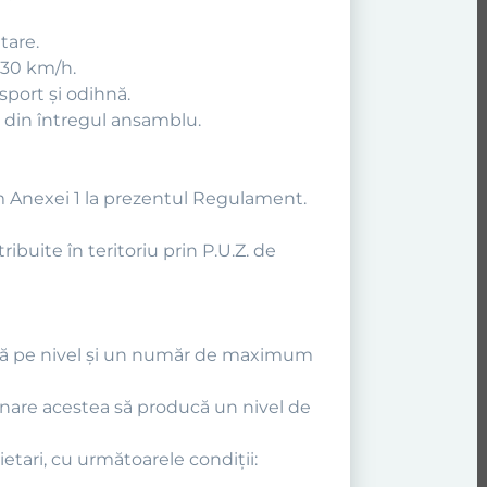
tare.
 30 km/h.
 sport şi odihnă.
e din întregul ansamblu.
form Anexei 1 la prezentul Regulament.
tribuite în teritoriu prin P.U.Z. de
tivă pe nivel şi un număr de maximum
ţionare acestea să producă un nivel de
etari, cu următoarele condiţii: