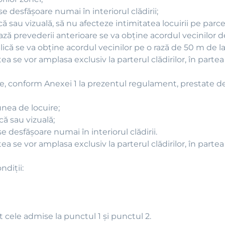
se desfăşoare numai în interiorul clădirii;
ă sau vizuală, să nu afecteze intimitatea locuirii pe parce
ză prevederii anterioare se va obţine acordul vecinilor d
ică se va obţine acordul vecinilor pe o rază de 50 m de la l
ea se vor amplasa exclusiv la parterul clădirilor, în parte
re, conform Anexei 1 la prezentul regulament, prestate d
unea de locuire;
ă sau vizuală;
se desfăşoare numai în interiorul clădirii.
ea se vor amplasa exclusiv la parterul clădirilor, în parte
diţii:
ât cele admise la punctul 1 şi punctul 2.