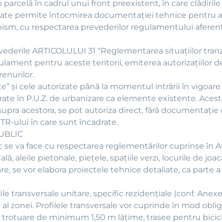
 o parcelă în cadrul unui front preexistent, în care clădiri
poate permite întocmirea documentaţiei tehnice pentru au
sm, cu respectarea prevederilor regulamentului aferent 
evederile ARTICOLULUI 31 “Reglementarea situaţiilor tranzi
lament pentru aceste teritorii, emiterea autorizaţiilor de
enurilor.
acte” şi cele autorizate până la momentul intrării în vigo
egrate în P.U.Z. de urbanizare ca elemente existente. Aces
 asupra acestora, se pot autoriza direct, fără documentați
TR-ului în care sunt încadrate.
UBLIC
ic se va face cu respectarea reglementărilor cuprinse în A
ă, aleile pietonale, pieţele, spaţiile verzi, locurile de joa
are, se vor elabora proiectele tehnice detaliate, ca parte 
ile transversale unitare, specific rezidenţiale (conf. Ane
al zonei. Profilele transversale vor cuprinde în mod obliga
g, trotuare de minimum 1,50 m lăţime, trasee pentru bici