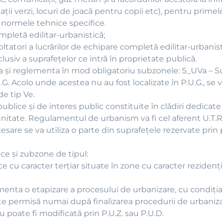
(spaţii verzi, locuri de joacă pentru copii etc), pentru prim
 normele tehnice specifice.
mpletă edilitar-urbanistică;
voltatori a lucrărilor de echipare completă edilitar-urbanist
clusiv a suprafeţelor ce intră în proprietate publică.
za şi reglementa în mod obligatoriu subzonele: S_UVa – S
G. Acolo unde acestea nu au fost localizate în P.U.G., se v
e tip Ve.
i publice şi de interes public constituite în clădiri dedica
unitate. Regulamentul de urbanism va fi cel aferent U.T.R.
esare se va utiliza o parte din suprafeţele rezervate prin
ce şi zubzone de tipul:
 cu caracter terţiar situate în zone cu caracter reziden
nta o etapizare a procesului de urbanizare, cu condiţia c
ste permisă numai după finalizarea procedurii de urbaniza
u poate fi modificată prin P.U.Z. sau P.U.D.