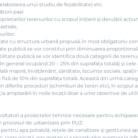
aborarea unui studiu de fezabilitate) etc.
orii paşi:
rietarilor terenurilor cu scopul iniţierii şi derulării acţiu
astrale;
urilor;
tate cu structura urbană propusă, în mod obligatoriu co
te publică se vor constitui prin diminuarea proporţională a
ilitate publică se vor identifica două categorii de terenur
l (în general ocupând 20 – 25% din suprafaţa totală) şi cele
ală majoră, învăţământ, sănătate, locuinţe sociale, spaţii 
ă fixă de 10% din suprafaţa totală. Această din urmă categor
n diferite proceduri (schimburi de teren etc), în scopul as
iţia amplasării în noile locaţii doar a unor obiective de ut
ezvoltatori a proiectelor tehnice necesare pentru echipare
 în procesul de urbanizare prin PUZ:
e pentru apa potabilă, reţele de canalizare şi gestiunea ap
, comunicaţii, gaz metan şi a racordurilor acestora la inf