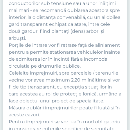
conductorilor sub tensiune sau a unor înălţimi
mai mari - se recomandă dublarea acestora spre
interior, la o distanţă convenabilă, cu un al doilea
gard transparent echipat ca atare, între cele
două garduri fiind plantaţi (dens) arbori şi
arbuşti.
Porţile de intrare vor fi retrase faţă de aliniament
pentru a permite staţionarea vehiculelor înainte
de admiterea lor în incintă fără a incomoda
circulaţia pe drumurile publice.
Celelalte împrejmuiri, spre parcelele / terenurile
vecine vor avea maximum 2,20 m înălţime şi vor
fi de tip transparent, cu excepţia situaţiilor în
care acestea au rol de protecţie fonică, urmând a
face obiectul unui proiect de specialitate.
Măsura dublării împrejmuirilor poate fi luată şi în
aceste cazuri.
Pentru împrejmuiri se vor lua în mod obligatoriu
în considerare criteriile specifice de securitate,