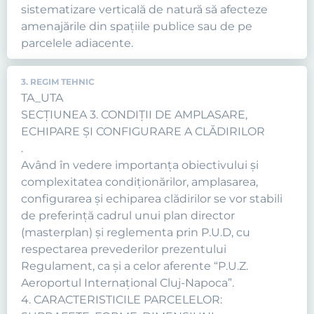
sistematizare verticală de natură să afecteze
amenajările din spaţiile publice sau de pe
parcelele adiacente.
3. REGIM TEHNIC
TA_UTA
SECŢIUNEA 3. CONDIŢII DE AMPLASARE,
ECHIPARE ŞI CONFIGURARE A CLĂDIRILOR
.
Având în vedere importanţa obiectivului şi
complexitatea condiţionărilor, amplasarea,
configurarea şi echiparea clădirilor se vor stabili
de preferinţă cadrul unui plan director
(masterplan) şi reglementa prin P.U.D, cu
respectarea prevederilor prezentului
Regulament, ca şi a celor aferente “P.U.Z.
Aeroportul Internaţional Cluj-Napoca”.
4. CARACTERISTICILE PARCELELOR: