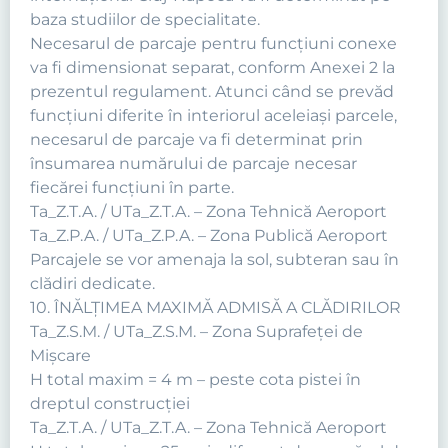
baza studiilor de specialitate.
Necesarul de parcaje pentru funcţiuni conexe
va fi dimensionat separat, conform Anexei 2 la
prezentul regulament. Atunci când se prevăd
funcţiuni diferite în interiorul aceleiaşi parcele,
necesarul de parcaje va fi determinat prin
însumarea numărului de parcaje necesar
fiecărei funcţiuni în parte.
Ta_Z.T.A. / UTa_Z.T.A. – Zona Tehnică Aeroport
Ta_Z.P.A. / UTa_Z.P.A. – Zona Publică Aeroport
Parcajele se vor amenaja la sol, subteran sau în
clădiri dedicate.
10. ÎNĂLŢIMEA MAXIMĂ ADMISĂ A CLĂDIRILOR
Ta_Z.S.M. / UTa_Z.S.M. – Zona Suprafeţei de
Mişcare
H total maxim = 4 m – peste cota pistei în
dreptul construcţiei
Ta_Z.T.A. / UTa_Z.T.A. – Zona Tehnică Aeroport