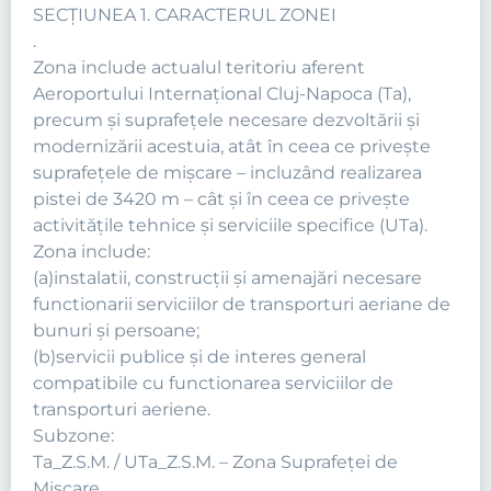
SECŢIUNEA 1. CARACTERUL ZONEI
.
Zona include actualul teritoriu aferent
Aeroportului Internaţional Cluj-Napoca (Ta),
precum şi suprafeţele necesare dezvoltării şi
modernizării acestuia, atât în ceea ce priveşte
suprafeţele de mişcare – incluzând realizarea
pistei de 3420 m – cât şi în ceea ce priveşte
activităţile tehnice şi serviciile specifice (UTa).
Zona include:
(a)instalatii, construcţii şi amenajări necesare
functionarii serviciilor de transporturi aeriane de
bunuri şi persoane;
(b)servicii publice şi de interes general
compatibile cu functionarea serviciilor de
transporturi aeriene.
Subzone:
Ta_Z.S.M. / UTa_Z.S.M. – Zona Suprafeţei de
Mişcare