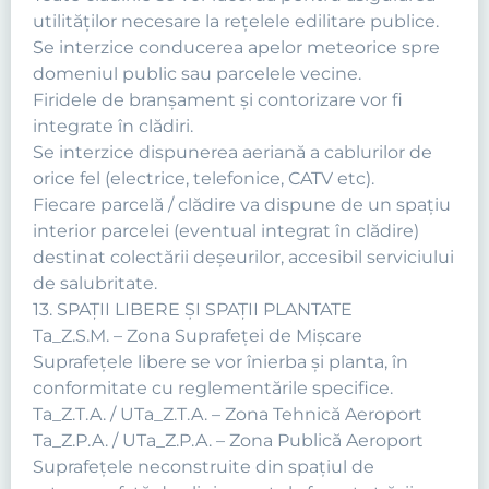
utilităţilor necesare la reţelele edilitare publice.
Se interzice conducerea apelor meteorice spre
domeniul public sau parcelele vecine.
Firidele de branşament şi contorizare vor fi
integrate în clădiri.
Se interzice dispunerea aeriană a cablurilor de
orice fel (electrice, telefonice, CATV etc).
Fiecare parcelă / clădire va dispune de un spaţiu
interior parcelei (eventual integrat în clădire)
destinat colectării deşeurilor, accesibil serviciului
de salubritate.
13. SPAŢII LIBERE ŞI SPAŢII PLANTATE
Ta_Z.S.M. – Zona Suprafeţei de Mişcare
Suprafeţele libere se vor înierba şi planta, în
conformitate cu reglementările specifice.
Ta_Z.T.A. / UTa_Z.T.A. – Zona Tehnică Aeroport
Ta_Z.P.A. / UTa_Z.P.A. – Zona Publică Aeroport
Suprafeţele neconstruite din spaţiul de