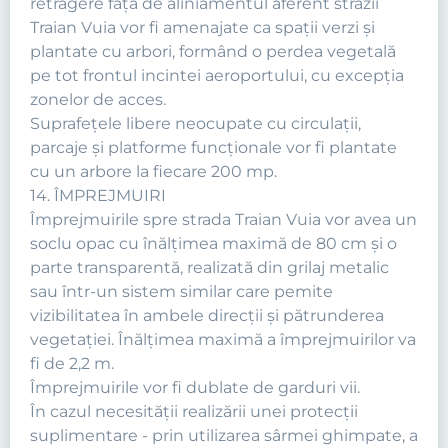
retragere faţă de aliniamentul aferent străzii
Traian Vuia vor fi amenajate ca spaţii verzi şi
plantate cu arbori, formând o perdea vegetală
pe tot frontul incintei aeroportului, cu excepţia
zonelor de acces.
Suprafeţele libere neocupate cu circulaţii,
parcaje şi platforme funcţionale vor fi plantate
cu un arbore la fiecare 200 mp.
14. ÎMPREJMUIRI
Împrejmuirile spre strada Traian Vuia vor avea un
soclu opac cu înălţimea maximă de 80 cm şi o
parte transparentă, realizată din grilaj metalic
sau într-un sistem similar care pemite
vizibilitatea în ambele direcţii şi pătrunderea
vegetaţiei. Înălţimea maximă a împrejmuirilor va
fi de 2,2 m.
Împrejmuirile vor fi dublate de garduri vii.
În cazul necesităţii realizării unei protecţii
suplimentare - prin utilizarea sârmei ghimpate, a