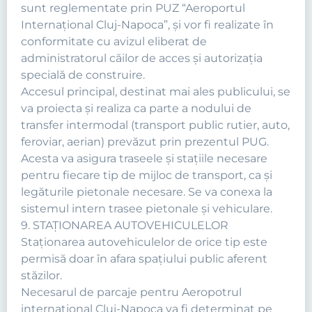
sunt reglementate prin PUZ “Aeroportul
Internaţional Cluj-Napoca”, şi vor fi realizate în
conformitate cu avizul eliberat de
administratorul căilor de acces şi autorizaţia
specială de construire.
Accesul principal, destinat mai ales publicului, se
va proiecta şi realiza ca parte a nodului de
transfer intermodal (transport public rutier, auto,
feroviar, aerian) prevăzut prin prezentul PUG.
Acesta va asigura traseele şi staţiile necesare
pentru fiecare tip de mijloc de transport, ca şi
legăturile pietonale necesare. Se va conexa la
sistemul intern trasee pietonale şi vehiculare.
9. STAŢIONAREA AUTOVEHICULELOR
Staţionarea autovehiculelor de orice tip este
permisă doar în afara spaţiului public aferent
stăzilor.
Necesarul de parcaje pentru Aeropotrul
internaţional Cluj-Napoca va fi determinat pe