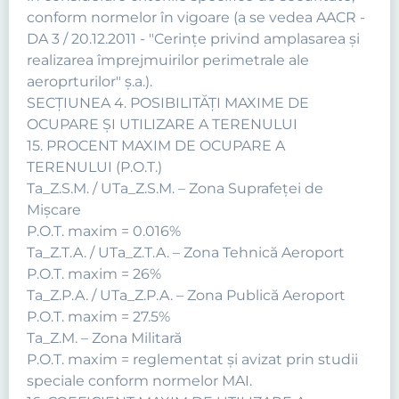
conform normelor în vigoare (a se vedea AACR -
DA 3 / 20.12.2011 - "Cerinţe privind amplasarea şi
realizarea împrejmuirilor perimetrale ale
aeroprturilor" ş.a.).
SECŢIUNEA 4. POSIBILITĂŢI MAXIME DE
OCUPARE ŞI UTILIZARE A TERENULUI
15. PROCENT MAXIM DE OCUPARE A
TERENULUI (P.O.T.)
Ta_Z.S.M. / UTa_Z.S.M. – Zona Suprafeţei de
Mişcare
P.O.T. maxim = 0.016%
Ta_Z.T.A. / UTa_Z.T.A. – Zona Tehnică Aeroport
P.O.T. maxim = 26%
Ta_Z.P.A. / UTa_Z.P.A. – Zona Publică Aeroport
P.O.T. maxim = 27.5%
Ta_Z.M. – Zona Militară
P.O.T. maxim = reglementat şi avizat prin studii
speciale conform normelor MAI.