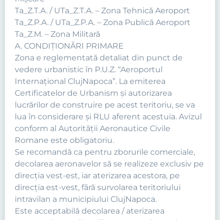
Ta_Z.T.A. / UTa_Z.T.A. – Zona Tehnică Aeroport
Ta_Z.P.A. / UTa_Z.P.A. – Zona Publică Aeroport
Ta_Z.M. – Zona Militară
A. CONDIŢIONĂRI PRIMARE
Zona e reglementată detaliat din punct de
vedere urbanistic în P.U.Z. “Aeroportul
Internaţional ClujNapoca”. La emiterea
Certificatelor de Urbanism şi autorizarea
lucrărilor de construire pe acest teritoriu, se va
lua în considerare şi RLU aferent acestuia. Avizul
conform al Autorității Aeronautice Civile
Romane este obligatoriu.
Se recomandă ca pentru zborurile comerciale,
decolarea aeronavelor să se realizeze exclusiv pe
direcţia vest-est, iar aterizarea acestora, pe
direcţia est-vest, fără survolarea teritoriului
intravilan a municipiului ClujNapoca.
Este acceptabilă decolarea / aterizarea