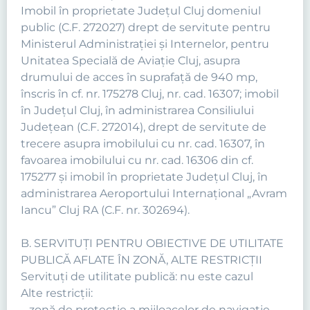
Imobil în proprietate Județul Cluj domeniul
public (C.F. 272027) drept de servitute pentru
Ministerul Administrației și Internelor, pentru
Unitatea Specială de Aviație Cluj, asupra
drumului de acces în suprafață de 940 mp,
înscris în cf. nr. 175278 Cluj, nr. cad. 16307; imobil
în Județul Cluj, în administrarea Consiliului
Județean (C.F. 272014), drept de servitute de
trecere asupra imobilului cu nr. cad. 16307, în
favoarea imobilului cu nr. cad. 16306 din cf.
175277 și imobil în proprietate Județul Cluj, în
administrarea Aeroportului Internațional „Avram
Iancu” Cluj RA (C.F. nr. 302694).
B. SERVITUȚI PENTRU OBIECTIVE DE UTILITATE
PUBLICĂ AFLATE ÎN ZONĂ, ALTE RESTRICȚII
Servituţi de utilitate publică: nu este cazul
Alte restricții:
– zonă de protecție a mijloacelor de navigație