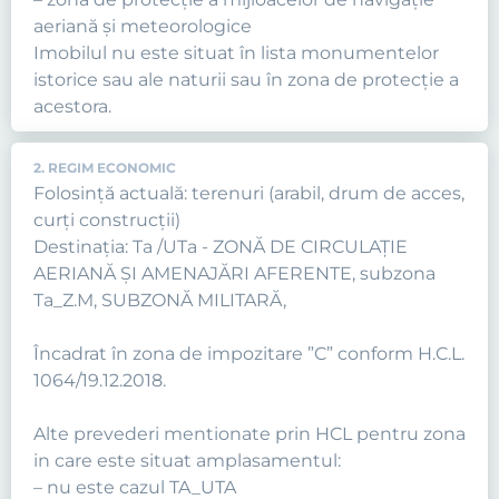
aeriană și meteorologice
Imobilul nu este situat în lista monumentelor
istorice sau ale naturii sau în zona de protecție a
acestora.
2. REGIM ECONOMIC
Folosință actuală: terenuri (arabil, drum de acces,
curți construcții)
Destinația: Ta /UTa - ZONĂ DE CIRCULAȚIE
AERIANĂ ȘI AMENAJĂRI AFERENTE, subzona
Ta_Z.M, SUBZONĂ MILITARĂ,
Încadrat în zona de impozitare ”C” conform H.C.L.
1064/19.12.2018.
Alte prevederi mentionate prin HCL pentru zona
in care este situat amplasamentul:
– nu este cazul TA_UTA