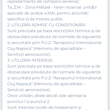
reprezentanţe de companii aeriene);
Ta_Z.M. – Zona Militară – teren rezervat unităţii
speciale de aviaţie a MAI, pentru activităţi
specifice și de interes public.
2. UTILIZĂRI ADMISE CU CONDIŢIONĂRI
Sunt precizate pe baza restricţiilor tehnice şi de
obstacolare prevăzute de normele de siguranţă
şi securitate prin P.U.Z. “Aeroportul Internaţional
Cluj-Napoca” (Memoriu de specialitate –
Servituţi aeronautice).
3. UTILIZĂRI INTERZISE
Sunt precizate pe baza restricţiilor tehnice şi de
obstacolare prevăzute de normele de siguranţă
şi securitate prin P.U.Z. “Aeroportul Internaţional
Cluj-Napoca” (Memoriu de specialitate –
Servituţi aeronautice).
Orice utilizări, altele decât cele admise la
punctul 1 şi punctul 2.
Sunt interzise lucrări de terasament şi