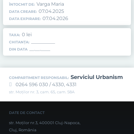
Varga Maria
ÎNTOCMIT DE:
07.04.2025
DATA CREARE:
07.04.2026
DATA EXPIRARE:
0 lei
TAXA:
__________
CHITANȚA:
__.__.____
DIN DATA
Serviciul Urbanism
COMPARTIMENT RESPONSABIL:
0264 596 030 / 4330, 4331
str. Moților nr. 3, cam. 65, cam. 58A
DATE DE CONTACT
str. Moților nr.3, 400001 Cluj-Napoca,
Cluj, România