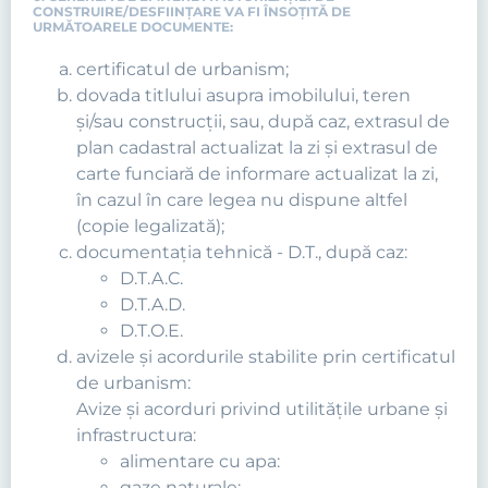
CONSTRUIRE/DESFIINŢARE VA FI ÎNSOȚITĂ DE
URMĂTOARELE DOCUMENTE:
certificatul de urbanism;
dovada titlului asupra imobilului, teren
şi/sau construcţii, sau, după caz, extrasul de
plan cadastral actualizat la zi şi extrasul de
carte funciară de informare actualizat la zi,
în cazul în care legea nu dispune altfel
(copie legalizată);
documentaţia tehnică - D.T., după caz:
D.T.A.C.
D.T.A.D.
D.T.O.E.
avizele şi acordurile stabilite prin certificatul
de urbanism:
Avize şi acorduri privind utilităţile urbane şi
infrastructura:
alimentare cu apa:
gaze naturale: