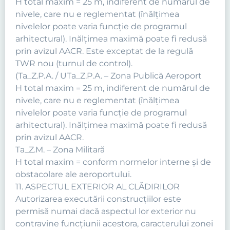
H total maxim = 25 m, indiferent de numărul de
nivele, care nu e reglementat (înălţimea
nivelelor poate varia funcţie de programul
arhitectural). Inălţimea maximă poate fi redusă
prin avizul AACR. Este exceptat de la regulă
TWR nou (turnul de control).
(Ta_Z.P.A. / UTa_Z.P.A. – Zona Publică Aeroport
H total maxim = 25 m, indiferent de numărul de
nivele, care nu e reglementat (înălţimea
nivelelor poate varia funcţie de programul
arhitectural). Inălţimea maximă poate fi redusă
prin avizul AACR.
Ta_Z.M. – Zona Militară
H total maxim = conform normelor interne şi de
obstacolare ale aeroportului.
11. ASPECTUL EXTERIOR AL CLĂDIRILOR
Autorizarea executării construcţiilor este
permisă numai dacă aspectul lor exterior nu
contravine funcţiunii acestora, caracterului zonei