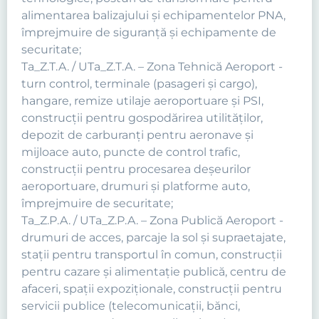
alimentarea balizajului şi echipamentelor PNA,
împrejmuire de siguranţă şi echipamente de
securitate;
Ta_Z.T.A. / UTa_Z.T.A. – Zona Tehnică Aeroport -
turn control, terminale (pasageri şi cargo),
hangare, remize utilaje aeroportuare şi PSI,
construcţii pentru gospodărirea utilităţilor,
depozit de carburanţi pentru aeronave şi
mijloace auto, puncte de control trafic,
construcţii pentru procesarea deşeurilor
aeroportuare, drumuri şi platforme auto,
împrejmuire de securitate;
Ta_Z.P.A. / UTa_Z.P.A. – Zona Publică Aeroport -
drumuri de acces, parcaje la sol şi supraetajate,
staţii pentru transportul în comun, construcţii
pentru cazare şi alimentaţie publică, centru de
afaceri, spaţii expoziţionale, construcţii pentru
servicii publice (telecomunicaţii, bănci,