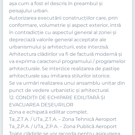
aşa cum a fost el descris în preambul şi
peisajului urban.
Autorizarea executării construcţiilor care, prin
conformare, volumetrie şi aspect exterior, intră
în contradicţie cu aspectul general al zonei şi
depreciază valorile general acceptate ale
urbanismului şi arhitecturii, este interzisă.
Arhitectura clădirilor va fi de factură modernă şi
va exprima caracterul programului / programelor
arhitecturale. Se interzice realizarea de pastişe
arhitecturale sau imitarea stilurilor istorice.
Se va urmări realizarea unui ansamblu unitar din
punct de vedere urbanistic şi arhitectural.
12. CONDIŢII DE ECHIPARE EDILITARĂ ŞI
EVACUAREA DEŞEURILOR
Zona e echipată edilitar complet.
Ta_Z.T.A. / UTa_Z.T.A. – Zona Tehnică Aeroport
Ta_Z.P.A. / UTa_Z.P.A. – Zona Publică Aeroport
Toate clădirile se vor racorda pentru asigurarea