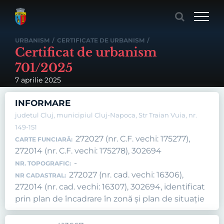
Skip
to
content
URBANISM
/
CERTIFICATE DE URBANISM
/
Certificat de urbanism
701/2025
7 aprilie 2025
INFORMARE
judetul Cluj, municipiul Cluj-Napoca, Str Traian Vuia, nr.
149-151
272027 (nr. C.F. vechi: 175277),
CARTE FUNCIARĂ:
272014 (nr. C.F. vechi: 175278), 302694
-
NR. TOPOGRAFIC:
272027 (nr. cad. vechi: 16306),
NR CADASTRAL:
272014 (nr. cad. vechi: 16307), 302694, identificat
prin plan de încadrare în zonă și plan de situație