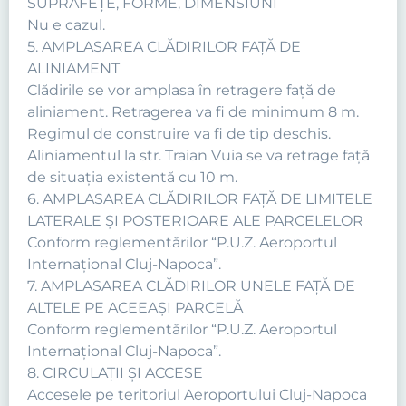
SUPRAFEŢE, FORME, DIMENSIUNI
Nu e cazul.
5. AMPLASAREA CLĂDIRILOR FAŢĂ DE
ALINIAMENT
Clădirile se vor amplasa în retragere faţă de
aliniament. Retragerea va fi de minimum 8 m.
Regimul de construire va fi de tip deschis.
Aliniamentul la str. Traian Vuia se va retrage faţă
de situaţia existentă cu 10 m.
6. AMPLASAREA CLĂDIRILOR FAŢĂ DE LIMITELE
LATERALE ŞI POSTERIOARE ALE PARCELELOR
Conform reglementărilor “P.U.Z. Aeroportul
Internaţional Cluj-Napoca”.
7. AMPLASAREA CLĂDIRILOR UNELE FAŢĂ DE
ALTELE PE ACEEAŞI PARCELĂ
Conform reglementărilor “P.U.Z. Aeroportul
Internaţional Cluj-Napoca”.
8. CIRCULAŢII ŞI ACCESE
Accesele pe teritoriul Aeroportului Cluj-Napoca