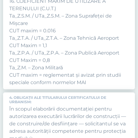
16. COEFICIENT MAXIM DE UTILIZARE A
TERENULUI (C.U.T.)
Ta_Z.S.M. / UTa_Z.S.M. – Zona Suprafeţei de
Mişcare
CUT maxim = 0.016
Ta_Z.T.A. / UTa_Z.T.A. – Zona Tehnică Aeroport
CUT Maxim = 1,1
Ta_Z.P.A. / UTa_Z.P.A. – Zona Publică Aeroport
CUT Maxim = 0,8
Ta_Z.M. – Zona Militară
CUT maxim = reglementat şi avizat prin studii
speciale conform normelor MAI
4. OBLIGAŢII ALE TITULARULUI CERTIFICATULUI DE
URBANISM:
În scopul elaborării documentaţiei pentru
autorizarea executării lucrărilor de construcţii —
de construire/de desfiinţare — solicitantul se va
adresa autorităţii competente pentru protecţia