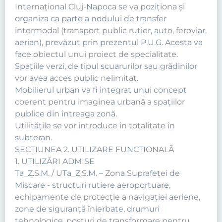
Internaţional Cluj-Napoca se va poziţiona şi
organiza ca parte a nodului de transfer
intermodal (transport public rutier, auto, feroviar,
aerian), prevăzut prin prezentul P.U.G. Acesta va
face obiectul unui proiect de specialitate.
Spaţiile verzi, de tipul scuarurilor sau grădinilor
vor avea acces public nelimitat.
Mobilierul urban va fi integrat unui concept
coerent pentru imaginea urbană a spaţiilor
publice din întreaga zonă.
Utilităţile se vor introduce în totalitate în
subteran.
SECŢIUNEA 2. UTILIZARE FUNCŢIONALĂ
1. UTILIZĂRI ADMISE
Ta_Z.S.M. / UTa_Z.S.M. – Zona Suprafeţei de
Mişcare - structuri rutiere aeroportuare,
echipamente de protecţie a navigaţiei aeriene,
zone de siguranţă înierbate, drumuri
tehnologice, posturi de transformare pentru