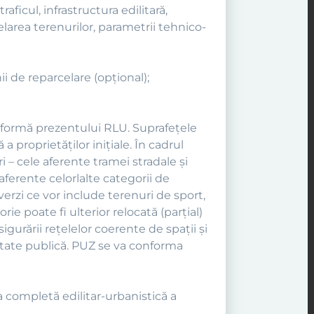
aficul, infrastructura edilitară,
celarea terenurilor, parametrii tehnico-
nii de reparcelare (opţional);
nformă prezentului RLU. Suprafeţele
 proprietăţilor iniţiale. În cadrul
i – cele aferente tramei stradale şi
 aferente celorlalte categorii de
verzi ce vor include terenuri de sport,
ie poate fi ulterior relocată (parţial)
igurării reţelelor coerente de spaţii şi
ilitate publică. PUZ se va conforma
a completă edilitar-urbanistică a