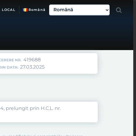
L LOCAL
Română
419688
CERERE NR.
27.03.2025
DIN DATA:
, prelungit prin H.C.L. nr.