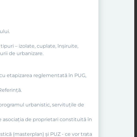
ului.
uri – izolate, cuplate, înşiruite,
urii de urbanizare.
ă cu etapizarea reglementată în PUG,
Referinţă.
 programul urbanistic, servituţile de
 asociaţia de proprietari constituită în
stică (masterplan) şi PUZ - ce vor trata