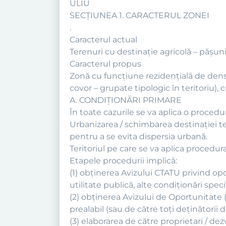
ULIU
SECŢIUNEA 1. CARACTERUL ZONEI
.
Caracterul actual
Terenuri cu destinaţie agricolă – păşuni, 
Caracterul propus
Zonă cu funcţiune rezidenţială de densit
covor – grupate tipologic în teritoriu), 
A. CONDIŢIONĂRI PRIMARE
În toate cazurile se va aplica o procedu
Urbanizarea / schimbarea destinaţiei te
pentru a se evita dispersia urbană.
Teritoriul pe care se va aplica procedur
Etapele procedurii implică:
(1) obţinerea Avizului CTATU privind opo
utilitate publică, alte condiţionări specif
(2) obţinerea Avizului de Oportunitate (
prealabil (sau de către toţi deţinătorii 
(3) elaborarea de către proprietari / de