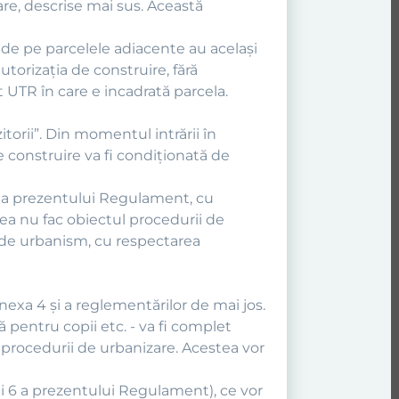
re, descrise mai sus. Această
le de pe parcelele adiacente au acelaşi
torizaţia de construire, fără
UTR în care e incadrată parcela.
torii”. Din momentul intrării în
 construire va fi condiţionată de
are a prezentului Regulament, cu
tea nu fac obiectul procedurii de
e de urbanism, cu respectarea
nexa 4 şi a reglementărilor de mai jos.
că pentru copii etc. - va fi complet
a procedurii de urbanizare. Acestea vor
xei 6 a prezentului Regulament), ce vor