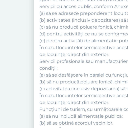
Servicii cu acces public, conform Anexe
(a) să se adreseze preponderent locuitor
(b) activitatea (inclusiv depozitarea) să 
(c) să nu producă poluare fonică, chimic
(d) pentru activităţi ce nu se conformea
(e) pentru activităţi de alimentaţie publ
În cazul locuinţelor semicolective acest
de locuinţe, direct din exterior.
Servicii profesionale sau manufacturie
condiţii:
(a) să se desfăşoare în paralel cu funcţi
(b) să nu producă poluare fonică, chimic
(c) activitatea (inclusiv depozitarea) să 
În cazul locuinţelor semicolective acest
de locuinţe, direct din exterior.
Funcţiuni de turism, cu următoarele con
(a) să nu includă alimentaţie publică;
(b) să se obţină acordul vecinilor.