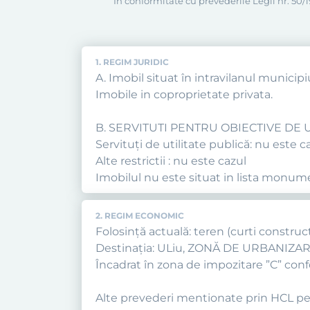
În conformitate cu prevederile Legii nr. 50/19
1. REGIM JURIDIC
A. Imobil situat în intravilanul municipi
Imobile in coproprietate privata.
B. SERVITUTI PENTRU OBIECTIVE DE U
Servituţi de utilitate publică: nu este c
Alte restrictii : nu este cazul
Imobilul nu este situat in lista monumen
2. REGIM ECONOMIC
Folosință actuală: teren (curti construct
Destinația: ULiu, ZONĂ DE URBANIZ
Încadrat în zona de impozitare ”C” confo
Alte prevederi mentionate prin HCL pe