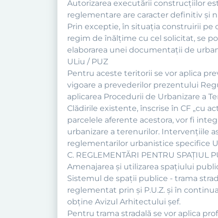
Autorizarea executării construcţiilor e
reglementare are caracter definitiv şi n
Prin exceptie, în situaţia construirii pe
regim de înălţime cu cel solicitat, se 
elaborarea unei documentaţii de urbani
ULiu / PUZ
Pentru aceste teritorii se vor aplica pr
vigoare a prevederilor prezentului Regu
aplicarea Procedurii de Urbanizare a Ter
Clădirile existente, înscrise în CF „cu 
parcelele aferente acestora, vor fi int
urbanizare a terenurilor. Intervențiile
reglementarilor urbanistice specifice U
C. REGLEMENTĂRI PENTRU SPAȚIUL P
Amenajarea şi utilizarea spaţiului publ
Sistemul de spaţii publice - trama stradal
reglementat prin şi P.U.Z. şi în continu
obține Avizul Arhitectului șef.
Pentru trama stradală se vor aplica prof