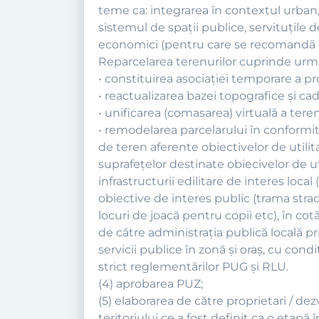
teme ca: integrarea în contextul urban, a
sistemul de spaţii publice, servituţile d
economici (pentru care se recomandă el
Reparcelarea terenurilor cuprinde următ
• constituirea asociaţiei temporare a prop
• reactualizarea bazei topografice şi cad
• unificarea (comasarea) virtuală a teren
• remodelarea parcelarului în conformi
de teren aferente obiectivelor de utilita
suprafeţelor destinate obiecivelor de ut
infrastructurii edilitare de interes loca
obiective de interes public (trama strad
locuri de joacă pentru copii etc), în cot
de către administraţia publică locală pri
servicii publice în zonă şi oraş, cu cond
strict reglementărilor PUG şi RLU.
(4) aprobarea PUZ;
(5) elaborarea de către proprietari / d
teritoriului ce a fost definit ca o etapă