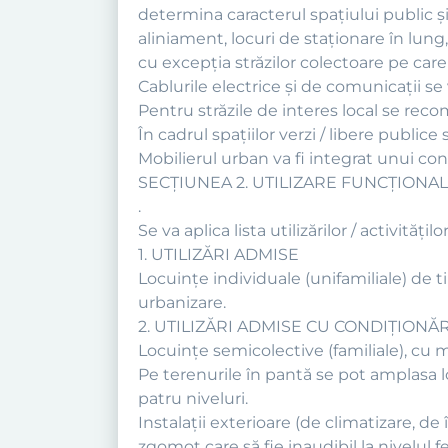
determina caracterul spaţiului public şi 
aliniament, locuri de staţionare în lun
cu excepţia străzilor colectoare pe care
Cablurile electrice şi de comunicaţii se 
Pentru străzile de interes local se rec
În cadrul spaţiilor verzi / libere publice
Mobilierul urban va fi integrat unui c
SECŢIUNEA 2. UTILIZARE FUNCŢIONA
.
Se va aplica lista utilizărilor / activit
1. UTILIZĂRI ADMISE
Locuinţe individuale (unifamiliale) de tip 
urbanizare.
2. UTILIZĂRI ADMISE CU CONDIŢIONĂR
Locuinţe semicolective (familiale), cu
Pe terenurile în pantă se pot amplasa
patru niveluri.
Instalaţii exterioare (de climatizare, d
zgomot care să fie inaudibil la nivelul fe