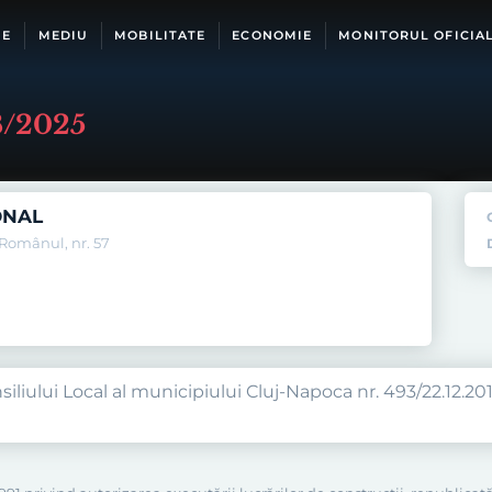
IE
MEDIU
MOBILITATE
ECONOMIE
MONITORUL OFICIA
8/2025
ONAL
 Românul, nr. 57
iliului Local al municipiului Cluj-Napoca nr. 493/22.12.2014