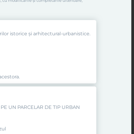
, cu modificările şi completările ulterioare,
lor istorice şi arhitectural-urbanistice.
acestora.
E PE UN PARCELAR DE TIP URBAN
zul