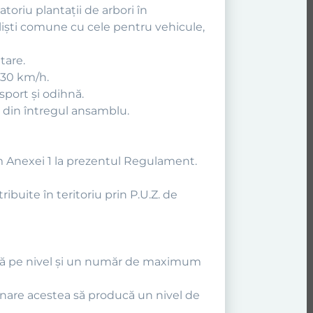
toriu plantaţii de arbori în
clişti comune cu cele pentru vehicule,
tare.
 30 km/h.
 sport şi odihnă.
e din întregul ansamblu.
form Anexei 1 la prezentul Regulament.
tribuite în teritoriu prin P.U.Z. de
tivă pe nivel şi un număr de maximum
ţionare acestea să producă un nivel de