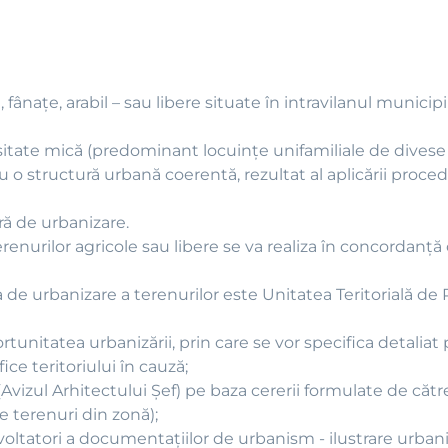
fânaţe, arabil – sau libere situate în intravilanul municipi
ate mică (predominant locuinţe unifamiliale de divese tip
cu o structură urbană coerentă, rezultat al aplicării proced
ră de urbanizare.
renurilor agricole sau libere se va realiza în concordanţ
a de urbanizare a terenurilor este Unitatea Teritorială de 
rtunitatea urbanizării, prin care se vor specifica detaliat
ice teritoriului în cauză;
Avizul Arhitectului Şef) pe baza cererii formulate de către
de terenuri din zonă);
zvoltatori a documentaţiilor de urbanism - ilustrare urbani