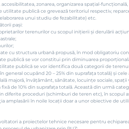
ccesibilitatea, zonarea, organizarea spaţial-funcţională, tr
e utilitate publică ce grevează teritoriul respectiv, repar
aborarea unui studiu de fezabilitate) etc.
orii paşi:
rietarilor terenurilor cu scopul iniţierii şi derulării acţiu
astrale;
urilor;
tate cu structura urbană propusă, în mod obligatoriu co
te publică se vor constitui prin diminuarea proporţională a
ilitate publică se vor identifica două categorii de terenur
l (în general ocupând 20 – 25% din suprafaţa totală) şi cele
ală majoră, învăţământ, sănătate, locuinţe sociale, spaţii 
ă fixă de 10% din suprafaţa totală. Această din urmă categor
n diferite proceduri (schimburi de teren etc), în scopul as
iţia amplasării în noile locaţii doar a unor obiective de ut
ezvoltatori a proiectelor tehnice necesare pentru echipare
 în procesul de urbanizare prin PUZ: