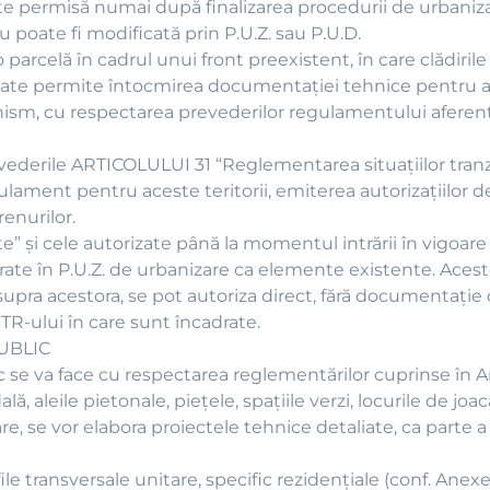
ste permisă numai după finalizarea procedurii de urbaniza
u poate fi modificată prin P.U.Z. sau P.U.D.
 o parcelă în cadrul unui front preexistent, în care clădiri
poate permite întocmirea documentaţiei tehnice pentru au
sm, cu respectarea prevederilor regulamentului aferent 
evederile ARTICOLULUI 31 “Reglementarea situaţiilor tranzi
lament pentru aceste teritorii, emiterea autorizaţiilor de
enurilor.
acte” şi cele autorizate până la momentul intrării în vigo
egrate în P.U.Z. de urbanizare ca elemente existente. Aces
 asupra acestora, se pot autoriza direct, fără documentați
TR-ului în care sunt încadrate.
UBLIC
ic se va face cu respectarea reglementărilor cuprinse în A
ă, aleile pietonale, pieţele, spaţiile verzi, locurile de joa
are, se vor elabora proiectele tehnice detaliate, ca parte 
ile transversale unitare, specific rezidenţiale (conf. Ane