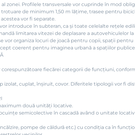
al zonei. Profilele transversale vor cuprinde în mod obliga
g, trotuare de minimum 1,50 m lăţime, trasee pentru bici
 acestea vor fi separate.
vor introduce în subteran, ca şi toate celelalte reţele edili
omandă limitarea vitezei de deplasare a autovehiculelor la
 se vor organiza locuri de joacă pentru copii, spaţii pentru
oncept coerent pentru imaginea urbană a spaţiilor public
LĂ
ăţilor corespunzătoare fiecărei categorii de funcţiuni, con
izolat, cuplat, înşiruit, covor. Diferitele tipologii vor fi dis
I
 maximum două unităţi locative.
 locuinţe semicolective în cascadă având o unitate loca
e încălzire, pompe de căldură etc.) cu condiţia ca în func
restrelor vecinilor.