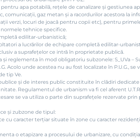
e pentru apa potabilă, reţele de canalizare şi gestiunea ap
, comunicaţii, gaz metan şi a racordurilor acestora la inf
(spaţii verzi, locuri de joacă pentru copii etc), pentru prim
 normele tehnice specifice.
mpletă edilitar-urbanistică;
voltatori a lucrărilor de echipare completă edilitar-urbanist
clusiv a suprafeţelor ce intră în proprietate publică.
za şi reglementa în mod obligatoriu subzonele: S_UVa – S
G. Acolo unde acestea nu au fost localizate în P.U.G., se v
e tip Ve.
i publice şi de interes public constituite în clădiri dedica
unitate. Regulamentul de urbanism va fi cel aferent U.T.R.
esare se va utiliza o parte din suprafeţele rezervate prin
ce şi zubzone de tipul:
 cu caracter terţiar situate în zone cu caracter reziden
nta o etapizare a procesului de urbanizare, cu condiţia c