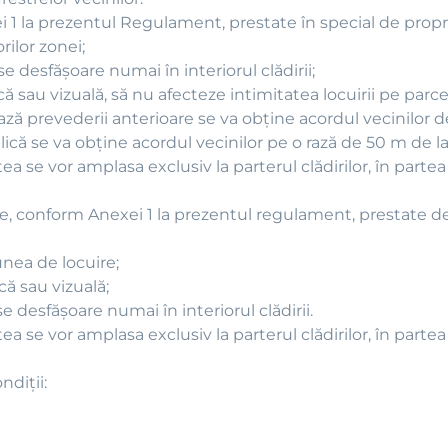
i 1 la prezentul Regulament, prestate în special de propri
ilor zonei;
se desfăşoare numai în interiorul clădirii;
ă sau vizuală, să nu afecteze intimitatea locuirii pe parce
ză prevederii anterioare se va obţine acordul vecinilor d
ică se va obţine acordul vecinilor pe o rază de 50 m de la l
ea se vor amplasa exclusiv la parterul clădirilor, în parte
re, conform Anexei 1 la prezentul regulament, prestate d
unea de locuire;
ă sau vizuală;
se desfăşoare numai în interiorul clădirii.
ea se vor amplasa exclusiv la parterul clădirilor, în parte
diţii: