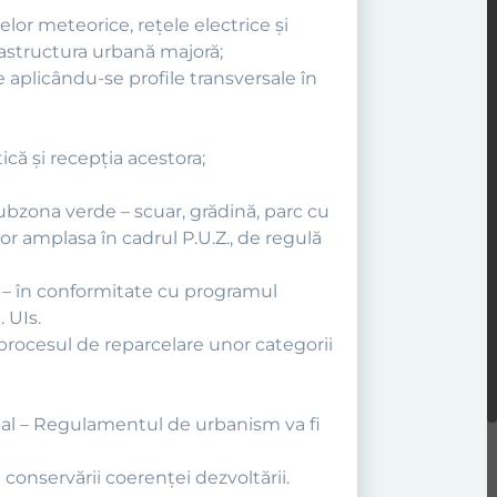
elor meteorice, reţele electrice şi
rastructura urbană majoră;
ele aplicându-se profile transversale în
ică şi recepţia acestora;
ubzona verde – scuar, grădină, parc cu
or amplasa în cadrul P.U.Z., de regulă
te – în conformitate cu programul
 UIs.
 procesul de reparcelare unor categorii
ţial – Regulamentul de urbanism va fi
onservării coerenţei dezvoltării.