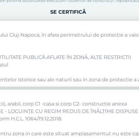
91 privind autorizarea executării lucrărilor de construcţii, republicată
SE CERTIFICĂ
ului Cluj-Napoca, în afara perimetrului de protecţie a valori
TILITATE PUBLICĂ AFLATE ÎN ZONĂ, ALTE RESTRICTII
azul
telor istorice sau ale naturii sau in zona de protectie a 
ii), arabil, corp C1 -casa si corp C2- constructie anexa
ARE - LOCUINŢE CU REGIM REDUS DE ÎNĂLŢIME DISPUS
rm H.C.L. 1064/19.12.2018.
ntru zona in care este situat amplasamentul: nu este ca