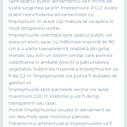
Spre spaţiul public aliniamentul va fi închis pe
toată lungimea sa prin împrejmuire. P.U.Z. poate
stabili neînchiderea aliniamentelor cu
împrejmuiri. În acest caz măsura se va aplica în
mod obligatoriu unitar.
Împrejmuirile orientate spre spaţiul public vor
avea un soclu opac cu înălţimea maximă de 80
cm şi o parte transparentă, realizată din grilaj
metalic sau într-un sistem similar care pemite
vizibilitatea în ambele direcţii şi pătrunderea
vegetaţiei. Înălţimea maximă a împrejmuirilor va
fi de 2,2 m. Împrejmuirile vor putea fi dublate de
garduri vii.
Împrejmuirile spre parcelele vecine vor avea
maximum 2,20 m înălţime şi vor fi de tip
transparent sau opac.
Porţile împrejmuirilor situate în aliniament se
vor deschide spre interiorul parcelei.
Tratamentul arhitectural al împrejmuirilor va fi