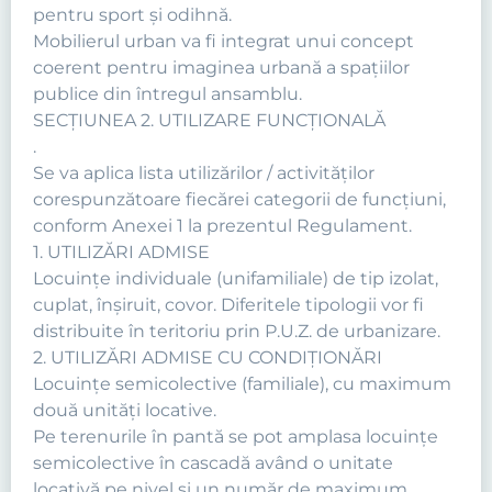
pentru sport şi odihnă.
Mobilierul urban va fi integrat unui concept
coerent pentru imaginea urbană a spaţiilor
publice din întregul ansamblu.
SECŢIUNEA 2. UTILIZARE FUNCŢIONALĂ
.
Se va aplica lista utilizărilor / activităţilor
corespunzătoare fiecărei categorii de funcţiuni,
conform Anexei 1 la prezentul Regulament.
1. UTILIZĂRI ADMISE
Locuinţe individuale (unifamiliale) de tip izolat,
cuplat, înşiruit, covor. Diferitele tipologii vor fi
distribuite în teritoriu prin P.U.Z. de urbanizare.
2. UTILIZĂRI ADMISE CU CONDIŢIONĂRI
Locuinţe semicolective (familiale), cu maximum
două unităţi locative.
Pe terenurile în pantă se pot amplasa locuinţe
semicolective în cascadă având o unitate
locativă pe nivel şi un număr de maximum