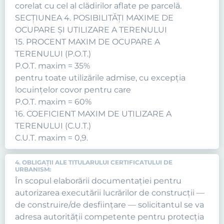
corelat cu cel al clădirilor aflate pe parcelă.
SECŢIUNEA 4. POSIBILITĂŢI MAXIME DE
OCUPARE ŞI UTILIZARE A TERENULUI
15. PROCENT MAXIM DE OCUPARE A
TERENULUI (P.O.T.)
P.O.T. maxim = 35%
pentru toate utilizările admise, cu excepţia
locuinţelor covor pentru care
P.O.T. maxim = 60%
16. COEFICIENT MAXIM DE UTILIZARE A
TERENULUI (C.U.T.)
C.U.T. maxim = 0,9.
4. OBLIGAŢII ALE TITULARULUI CERTIFICATULUI DE
URBANISM:
În scopul elaborării documentaţiei pentru
autorizarea executării lucrărilor de construcţii —
de construire/de desfiinţare — solicitantul se va
adresa autorităţii competente pentru protecţia