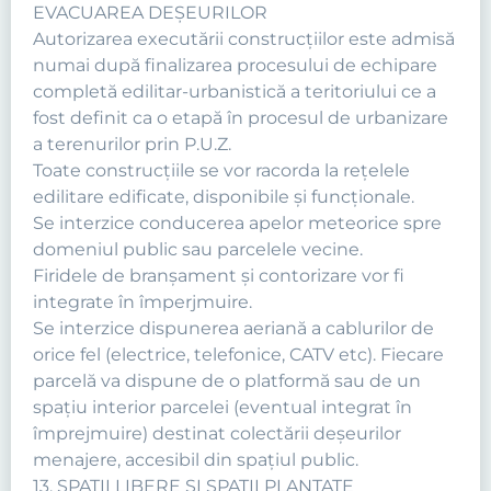
EVACUAREA DEŞEURILOR
Autorizarea executării construcţiilor este admisă
numai după finalizarea procesului de echipare
completă edilitar-urbanistică a teritoriului ce a
fost definit ca o etapă în procesul de urbanizare
a terenurilor prin P.U.Z.
Toate construcţiile se vor racorda la reţelele
edilitare edificate, disponibile şi funcţionale.
Se interzice conducerea apelor meteorice spre
domeniul public sau parcelele vecine.
Firidele de branşament şi contorizare vor fi
integrate în împerjmuire.
Se interzice dispunerea aeriană a cablurilor de
orice fel (electrice, telefonice, CATV etc). Fiecare
parcelă va dispune de o platformă sau de un
spaţiu interior parcelei (eventual integrat în
împrejmuire) destinat colectării deşeurilor
menajere, accesibil din spaţiul public.
13. SPAŢII LIBERE ŞI SPAŢII PLANTATE