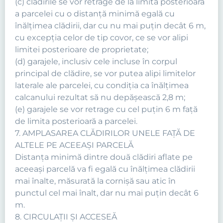
(c) clădirile se vor retrage de la limita posterioară
a parcelei cu o distanţă minimă egală cu
înălţimea clădirii, dar cu nu mai puţin decât 6 m,
cu excepţia celor de tip covor, ce se vor alipi
limitei posterioare de proprietate;
(d) garajele, inclusiv cele incluse în corpul
principal de clădire, se vor putea alipi limitelor
laterale ale parcelei, cu condiţia ca înălţimea
calcanului rezultat să nu depăşească 2,8 m;
(e) garajele se vor retrage cu cel puţin 6 m faţă
de limita posterioară a parcelei.
7. AMPLASAREA CLĂDIRILOR UNELE FAŢĂ DE
ALTELE PE ACEEAŞI PARCELĂ
Distanţa minimă dintre două clădiri aflate pe
aceeaşi parcelă va fi egală cu înălţimea clădirii
mai înalte, măsurată la cornişă sau atic în
punctul cel mai înalt, dar nu mai puţin decât 6
m.
8. CIRCULAŢII ŞI ACCESEĂ