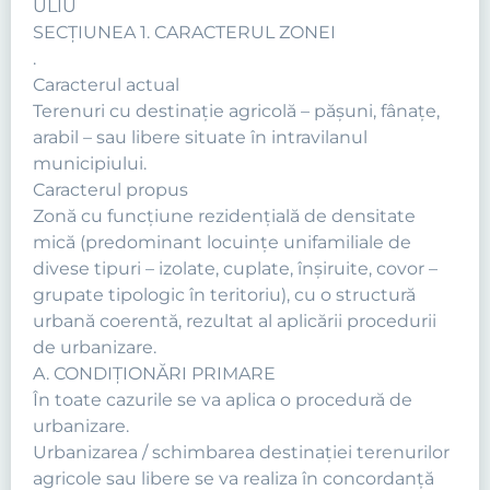
ULIU
SECŢIUNEA 1. CARACTERUL ZONEI
.
Caracterul actual
Terenuri cu destinaţie agricolă – păşuni, fânaţe,
arabil – sau libere situate în intravilanul
municipiului.
Caracterul propus
Zonă cu funcţiune rezidenţială de densitate
mică (predominant locuinţe unifamiliale de
divese tipuri – izolate, cuplate, înşiruite, covor –
grupate tipologic în teritoriu), cu o structură
urbană coerentă, rezultat al aplicării procedurii
de urbanizare.
A. CONDIŢIONĂRI PRIMARE
În toate cazurile se va aplica o procedură de
urbanizare.
Urbanizarea / schimbarea destinaţiei terenurilor
agricole sau libere se va realiza în concordanţă