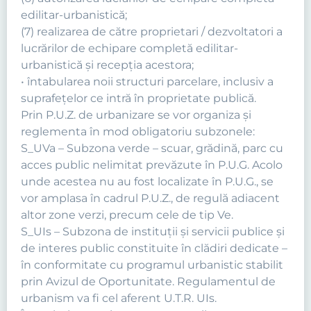
edilitar-urbanistică;
(7) realizarea de către proprietari / dezvoltatori a
lucrărilor de echipare completă edilitar-
urbanistică şi recepţia acestora;
• întabularea noii structuri parcelare, inclusiv a
suprafeţelor ce intră în proprietate publică.
Prin P.U.Z. de urbanizare se vor organiza şi
reglementa în mod obligatoriu subzonele:
S_UVa – Subzona verde – scuar, grădină, parc cu
acces public nelimitat prevăzute în P.U.G. Acolo
unde acestea nu au fost localizate în P.U.G., se
vor amplasa în cadrul P.U.Z., de regulă adiacent
altor zone verzi, precum cele de tip Ve.
S_UIs – Subzona de instituţii şi servicii publice şi
de interes public constituite în clădiri dedicate –
în conformitate cu programul urbanistic stabilit
prin Avizul de Oportunitate. Regulamentul de
urbanism va fi cel aferent U.T.R. UIs.