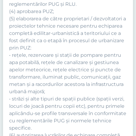
reglementărilor PUG şi RLU.
(4) aprobarea PUZ;
(5) elaborarea de către proprietari / dezvoltatori a
proiectelor tehnice necesare pentru echiparea
completă edilitar-urbanistică a teritoriului ce a
fost definit ca o etapă în procesul de urbanizare
prin PUZ:
• reţele, rezervoare şi staţii de pompare pentru
apa potabilă, reţele de canalizare şi gestiunea
apelor meteorice, reţele electrice şi puncte de
transformare, iluminat public, comunicaţii, gaz
metan şi a racordurilor acestora la infrastructura
urbană majoră;
• străzi şi alte tipuri de spaţii publice (spaţii verzi,
locuri de joacă pentru copii etc), pentru primele
aplicându-se profile transversale în conformitate
cu reglementările PUG şi normele tehnice
specifice.
(6) autorizarea lucrărilor de echipare completă