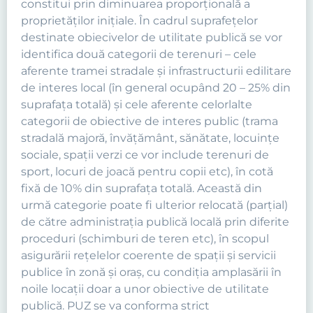
constitui prin diminuarea proporţională a
proprietăţilor iniţiale. În cadrul suprafeţelor
destinate obiecivelor de utilitate publică se vor
identifica două categorii de terenuri – cele
aferente tramei stradale şi infrastructurii edilitare
de interes local (în general ocupând 20 – 25% din
suprafaţa totală) şi cele aferente celorlalte
categorii de obiective de interes public (trama
stradală majoră, învăţământ, sănătate, locuinţe
sociale, spaţii verzi ce vor include terenuri de
sport, locuri de joacă pentru copii etc), în cotă
fixă de 10% din suprafaţa totală. Această din
urmă categorie poate fi ulterior relocată (parţial)
de către administraţia publică locală prin diferite
proceduri (schimburi de teren etc), în scopul
asigurării reţelelor coerente de spaţii şi servicii
publice în zonă şi oraş, cu condiţia amplasării în
noile locaţii doar a unor obiective de utilitate
publică. PUZ se va conforma strict