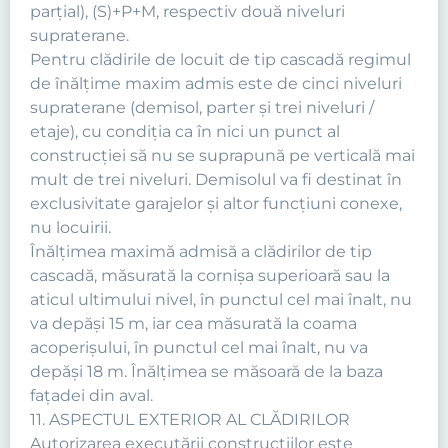
parţial), (S)+P+M, respectiv două niveluri
supraterane.
Pentru clădirile de locuit de tip cascadă regimul
de înălţime maxim admis este de cinci niveluri
supraterane (demisol, parter şi trei niveluri /
etaje), cu condiţia ca în nici un punct al
construcţiei să nu se suprapună pe verticală mai
mult de trei niveluri. Demisolul va fi destinat în
exclusivitate garajelor şi altor funcţiuni conexe,
nu locuirii.
Înălţimea maximă admisă a clădirilor de tip
cascadă, măsurată la cornişa superioară sau la
aticul ultimului nivel, în punctul cel mai înalt, nu
va depăşi 15 m, iar cea măsurată la coama
acoperişului, în punctul cel mai înalt, nu va
depăşi 18 m. Înălţimea se măsoară de la baza
faţadei din aval.
11. ASPECTUL EXTERIOR AL CLĂDIRILOR
Autorizarea executării construcţiilor este