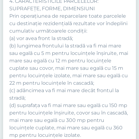
4. CARACTERISTICILE PARCELELOR:
SUPRAFEŢE, FORME, DIMENSIUNI
Prin operaţiunea de reparcelare toate parcelele
cu destinaţie rezidenţială rezultate vor îndeplini
cumulativ următoarele condiţii:
(a) vor avea front la stradă;
(b) lungimea frontului la stradă va fi mai mare
sau egală cu 5 m pentru locuinţele înşiruite, mai
mare sau egală cu 12 m pentru locuinţele
cuplate sau covor, mai mare sau egală cu 15 m
pentru locuinţele izolate, mai mare sau egală cu
22 m pentru locuinţele în cascadă;
(c) adâncimea va fi mai mare decât frontul la
stradă;
(d) suprafaţa va fi mai mare sau egală cu 150 mp
pentru locuinţele înşiruite, covor sau în cascadă,
mai mare sau egală cu 300 mp pentru
locuinţele cuplate, mai mare sau egală cu 360
mp pentru locuinţele izolate.