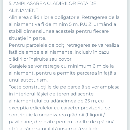
5. AMPLASAREA CLĂDIRILOR FAŢĂ DE
ALINIAMENT
Alinierea clădirilor e obligatorie. Retragerea de la
aliniament va fi de minim 5 m, P.U.Z. urmând a
stabili dimensiunea acesteia pentru fiecare
situaţie în parte.
Pentru parcelele de colţ, retragerea se va realiza
faţă de ambele aliniamente, inclusiv în cazul
clădirilor înşiruite sau covor.
Garajele se vor retrage cu minimum 6 m de la
aliniament, pentru a permite parcarea în faţă a
unui autoturism.
Toate construcţiile de pe parcelă se vor amplasa
în interiorul fâşiei de teren adiacente
aliniamentului cu adâncimea de 25 m, cu
excepţia ediculelor cu caracter provizoriu ce
contribuie la organizarea grădinii (filigorii /
pavilioane, depozite pentru unelte de grădină
etc), a căror suprafaţă însumată va fi de