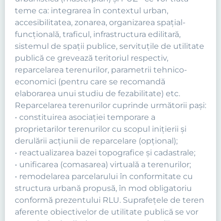
teme ca: integrarea în contextul urban,
accesibilitatea, zonarea, organizarea spaţial-
funcţională, traficul, infrastructura edilitară,
sistemul de spaţii publice, servituţile de utilitate
publică ce grevează teritoriul respectiv,
reparcelarea terenurilor, parametrii tehnico-
economici (pentru care se recomandă
elaborarea unui studiu de fezabilitate) etc.
Reparcelarea terenurilor cuprinde următorii paşi:
• constituirea asociaţiei temporare a
proprietarilor terenurilor cu scopul iniţierii şi
derulării acţiunii de reparcelare (opţional);
• reactualizarea bazei topografice şi cadastrale;
• unificarea (comasarea) virtuală a terenurilor;
• remodelarea parcelarului în conformitate cu
structura urbană propusă, în mod obligatoriu
conformă prezentului RLU. Suprafeţele de teren
aferente obiectivelor de utilitate publică se vor