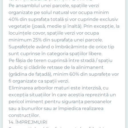
Pe ansamblul unei parcele, spaţiile verzi
organizate pe solul natural vor ocupa minim
40% din suprafaţa totală şi vor cuprinde exclusiv
vegetaţie (joasă, medie şi înaltă). Prin excepţie, la
locuinţele covor, spaţiile verzi vor ocupa
minimum 25% din suprafaţa unei parcele.
Suprafeţele având o îmbrăcăminte de orice tip
sunt cuprinse în categoria spaţiilor libere.
Pe fâşia de teren cuprinsă între stradă / spaţiu
public şi clădirile retrase de la alinimanent
(grădina de faţadă), minim 60% din suprafeţe vor
fi organizate ca spaţii verzi.
Eliminarea arborilor maturi este interzisă, cu
excepţia situaţiilor în care aceştia reprezintă un
pericol iminent pentru siguranţa persoanelor
sau a bunurilor sau ar împiedica realizarea
construcţiilor.
14. ÎMPREJMUIRI