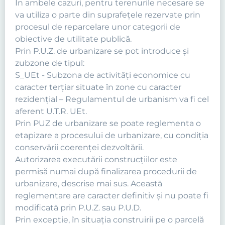
În ambele cazuri, pentru terenurile necesare se
va utiliza o parte din suprafeţele rezervate prin
procesul de reparcelare unor categorii de
obiective de utilitate publică.
Prin P.U.Z. de urbanizare se pot introduce şi
zubzone de tipul:
S_UEt - Subzona de activităţi economice cu
caracter terţiar situate în zone cu caracter
rezidenţial – Regulamentul de urbanism va fi cel
aferent U.T.R. UEt.
Prin PUZ de urbanizare se poate reglementa o
etapizare a procesului de urbanizare, cu condiţia
conservării coerenţei dezvoltării.
Autorizarea executării construcţiilor este
permisă numai după finalizarea procedurii de
urbanizare, descrise mai sus. Această
reglementare are caracter definitiv şi nu poate fi
modificată prin P.U.Z. sau P.U.D.
Prin exceptie, în situaţia construirii pe o parcelă