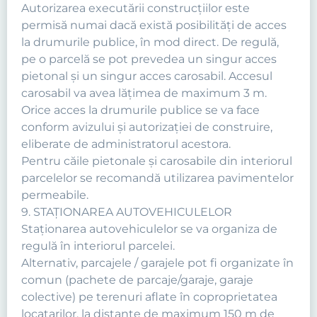
Autorizarea executării construcţiilor este
permisă numai dacă există posibilităţi de acces
la drumurile publice, în mod direct. De regulă,
pe o parcelă se pot prevedea un singur acces
pietonal şi un singur acces carosabil. Accesul
carosabil va avea lăţimea de maximum 3 m.
Orice acces la drumurile publice se va face
conform avizului şi autorizaţiei de construire,
eliberate de administratorul acestora.
Pentru căile pietonale şi carosabile din interiorul
parcelelor se recomandă utilizarea pavimentelor
permeabile.
9. STAŢIONAREA AUTOVEHICULELOR
Staţionarea autovehiculelor se va organiza de
regulă în interiorul parcelei.
Alternativ, parcajele / garajele pot fi organizate în
comun (pachete de parcaje/garaje, garaje
colective) pe terenuri aflate în coproprietatea
locatarilor, la distanţe de maximum 150 m de