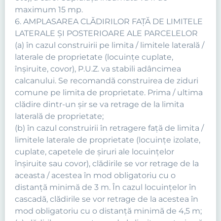
maximum 15 mp.
6. AMPLASAREA CLĂDIRILOR FAŢĂ DE LIMITELE
LATERALE ŞI POSTERIOARE ALE PARCELELOR
(a) în cazul construirii pe limita / limitele laterală /
laterale de proprietate (locuinţe cuplate,
înşiruite, covor), P.U.Z. va stabili adâncimea
calcanului. Se recomandă construirea de ziduri
comune pe limita de proprietate. Prima / ultima
clădire dintr-un şir se va retrage de la limita
laterală de proprietate;
(b) în cazul construirii în retragere faţă de limita /
limitele laterale de proprietate (locuinţe izolate,
cuplate, capetele de şiruri ale locuinţelor
înşiruite sau covor), clădirile se vor retrage de la
aceasta / acestea în mod obligatoriu cu o
distanţă minimă de 3 m. În cazul locuinţelor în
cascadă, clădirile se vor retrage de la acestea în
mod obligatoriu cu o distanţă minimă de 4,5 m;