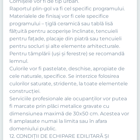
Cornişele vor fi de tip urban.
Raportul plin-gol va fi cel specific programului.
Materialele de finisaj vor fi cele specifice
programului – ţiglă ceramică sau tablă lisă
fălţuită pentru acoperişe înclinate, tencuieli
pentru faţade, placaje din piatră sau tencuieli
pentru socluri şi alte elemente arhitecturale.
Pentru tâmplării (uşi şi ferestre) se recomandă
lemnul.
Culorile vor fi pastelate, deschise, apropiate de
cele naturale, specifice. Se interzice folosirea
culorilor saturate, stridente, la toate elementele
construcţiei.
Serviciile profesionale ale ocupanţilor vor putea
fi marcate prin plăci metalice gravate cu
dimensiunea maximă de 30x50 cm. Acestea vor
fi amplasate numai la limita sau în afara
domeniului public.
12. CONDIŢII DE ECHIPARE EDILITARĂ ŞI