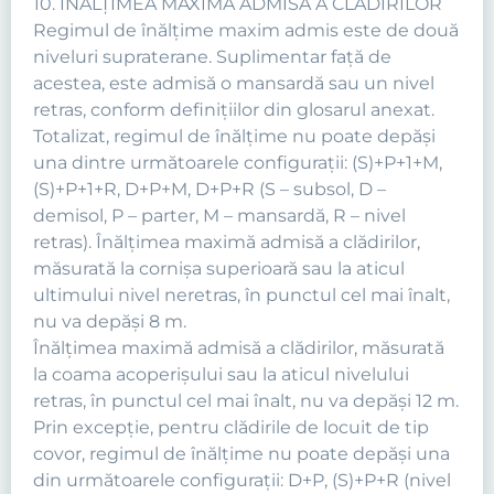
10. ÎNĂLŢIMEA MAXIMĂ ADMISĂ A CLĂDIRILOR
Regimul de înălţime maxim admis este de două
niveluri supraterane. Suplimentar faţă de
acestea, este admisă o mansardă sau un nivel
retras, conform definiţiilor din glosarul anexat.
Totalizat, regimul de înălţime nu poate depăşi
una dintre următoarele configuraţii: (S)+P+1+M,
(S)+P+1+R, D+P+M, D+P+R (S – subsol, D –
demisol, P – parter, M – mansardă, R – nivel
retras). Înălţimea maximă admisă a clădirilor,
măsurată la cornişa superioară sau la aticul
ultimului nivel neretras, în punctul cel mai înalt,
nu va depăşi 8 m.
Înălţimea maximă admisă a clădirilor, măsurată
la coama acoperişului sau la aticul nivelului
retras, în punctul cel mai înalt, nu va depăşi 12 m.
Prin excepţie, pentru clădirile de locuit de tip
covor, regimul de înălţime nu poate depăşi una
din următoarele configuraţii: D+P, (S)+P+R (nivel