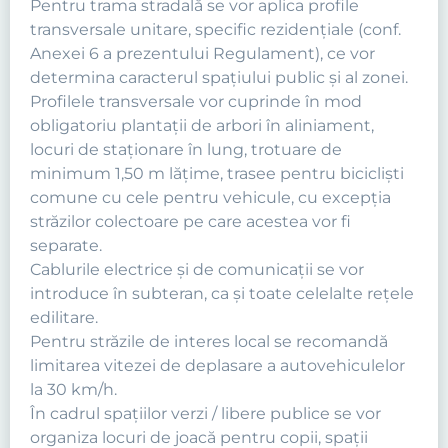
Pentru trama stradală se vor aplica profile
transversale unitare, specific rezidenţiale (conf.
Anexei 6 a prezentului Regulament), ce vor
determina caracterul spaţiului public şi al zonei.
Profilele transversale vor cuprinde în mod
obligatoriu plantaţii de arbori în aliniament,
locuri de staţionare în lung, trotuare de
minimum 1,50 m lăţime, trasee pentru biciclişti
comune cu cele pentru vehicule, cu excepţia
străzilor colectoare pe care acestea vor fi
separate.
Cablurile electrice şi de comunicaţii se vor
introduce în subteran, ca şi toate celelalte reţele
edilitare.
Pentru străzile de interes local se recomandă
limitarea vitezei de deplasare a autovehiculelor
la 30 km/h.
În cadrul spaţiilor verzi / libere publice se vor
organiza locuri de joacă pentru copii, spaţii