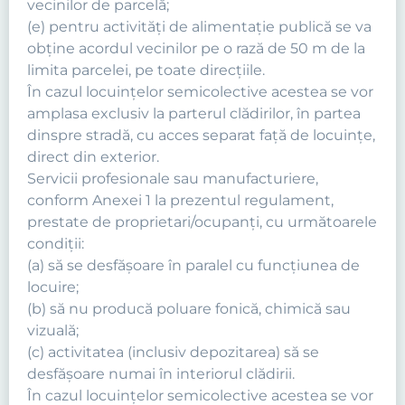
vecinilor de parcelă;
(e) pentru activităţi de alimentaţie publică se va
obţine acordul vecinilor pe o rază de 50 m de la
limita parcelei, pe toate direcţiile.
În cazul locuinţelor semicolective acestea se vor
amplasa exclusiv la parterul clădirilor, în partea
dinspre stradă, cu acces separat faţă de locuinţe,
direct din exterior.
Servicii profesionale sau manufacturiere,
conform Anexei 1 la prezentul regulament,
prestate de proprietari/ocupanţi, cu următoarele
condiţii:
(a) să se desfăşoare în paralel cu funcţiunea de
locuire;
(b) să nu producă poluare fonică, chimică sau
vizuală;
(c) activitatea (inclusiv depozitarea) să se
desfăşoare numai în interiorul clădirii.
În cazul locuinţelor semicolective acestea se vor