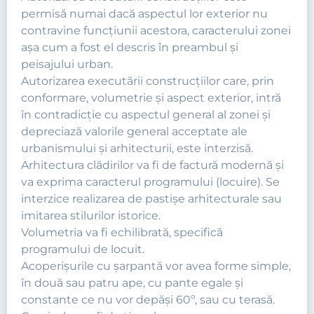
permisă numai dacă aspectul lor exterior nu
contravine funcţiunii acestora, caracterului zonei
aşa cum a fost el descris în preambul şi
peisajului urban.
Autorizarea executării construcţiilor care, prin
conformare, volumetrie şi aspect exterior, intră
în contradicţie cu aspectul general al zonei şi
depreciază valorile general acceptate ale
urbanismului şi arhitecturii, este interzisă.
Arhitectura clădirilor va fi de factură modernă şi
va exprima caracterul programului (locuire). Se
interzice realizarea de pastişe arhitecturale sau
imitarea stilurilor istorice.
Volumetria va fi echilibrată, specifică
programului de locuit.
Acoperişurile cu şarpantă vor avea forme simple,
în două sau patru ape, cu pante egale şi
constante ce nu vor depăşi 60º, sau cu terasă.