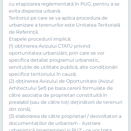
cu etapizarea reglementată în PUG, pentru a se
evita dispersia urbană.
Teritoriul pe care se va aplica procedura de
urbanizare a terenurilor este Unitatea Teritorială
de Referinţă.
Etapele procedurii implică:
(1) obţinerea Avizului CTATU privind
oportunitatea urbanizării, prin care se vor
specifica detaliat programul urbanistic,
servituţile de utilitate publică, alte condiţionări
specifice teritoriului în cauză;
(2) obţinerea Avizului de Oportunitate (Avizul
Arhitectului Şef) pe baza cererii formulate de
către asociaţia de proprietari constituită în
prealabil (sau de către toţi deţinătorii de terenuri
din zonă);
(3) elaborarea de către proprietari / dezvoltatori a
documentaţiilor de urbanism - ilustrare
urbanistică (masterplan) şi PUZ - ce vor trata