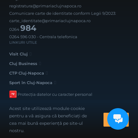
registratura@primariaclujnapoca.ro
Comunicare carte de identitate conform Legii 9/2023:
carte_identitate@primariaclujnapoca.ro
984
0264
0264 596 030
- Centrala telefonica
LINKURI UTILE
Visit Cluj
Cluj Business
CTP Cluj-Napoca
Sport în Cluj-Napoca
Protecția datelor cu caracter personal
Acest site utilizează module cookie
pentru a vă asigura că beneficiați de
OK
cea mai bună experiență pe site-ul
Realizat cu bune intenții de către
nostru.