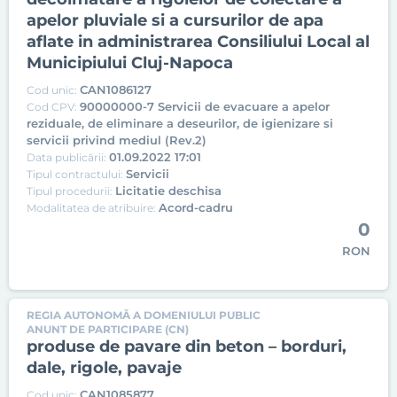
apelor pluviale si a cursurilor de apa
aflate in administrarea Consiliului Local al
Municipiului Cluj-Napoca
CAN1086127
Cod unic:
90000000-7 Servicii de evacuare a apelor
Cod CPV:
reziduale, de eliminare a deseurilor, de igienizare si
servicii privind mediul (Rev.2)
01.09.2022 17:01
Data publicării:
Servicii
Tipul contractului:
Licitatie deschisa
Tipul procedurii:
Acord-cadru
Modalitatea de atribuire:
0
RON
REGIA AUTONOMĂ A DOMENIULUI PUBLIC
ANUNT DE PARTICIPARE (CN)
produse de pavare din beton – borduri,
dale, rigole, pavaje
CAN1085877
Cod unic: