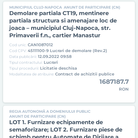
MUNICIPIUL CLUJ-NAPOCA
ANUNT DE PARTICIPARE (CN)
Demolare partiala CT19, mentinere
partiala structura si amenajare loc de
joaca – municipiul Cluj-Napoca, str.
Primaverii f.n., cartier Manastur
CAN1087012
Cod unic:
45111100-9 Lucrari de demolare (Rev.2)
Cod CPV:
12.09.2022 09:58
Data publicării:
Lucrari
Tipul contractului:
Licitatie deschisa
Tipul procedurii:
Contract de achizitii publice
Modalitatea de atribuire:
1687187.7
RON
REGIA AUTONOMĂ A DOMENIULUI PUBLIC
ANUNT DE PARTICIPARE (CN)
LOT 1. Furnizare echipamente de
semaforizare; LOT 2. Furnizare piese de
schimb pentru Automate de Dirijare a