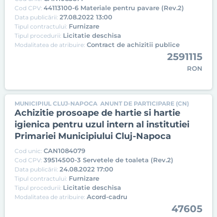
44113100-6 Materiale pentru pavare (Rev.2)
Cod CPV:
27.08.2022 13:00
Data publicării:
Furnizare
Tipul contractului:
Licitatie deschisa
Tipul procedurii:
Contract de achizitii publice
Modalitatea de atribuire:
2591115
RON
MUNICIPIUL CLUJ-NAPOCA
ANUNT DE PARTICIPARE (CN)
Achizitie prosoape de hartie si hartie
igienica pentru uzul intern al institutiei
Primariei Municipiului Cluj-Napoca
CAN1084079
Cod unic:
39514500-3 Servetele de toaleta (Rev.2)
Cod CPV:
24.08.2022 17:00
Data publicării:
Furnizare
Tipul contractului:
Licitatie deschisa
Tipul procedurii:
Acord-cadru
Modalitatea de atribuire:
47605