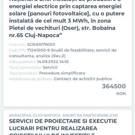
energiei electrice prin captarea energiei
solare [panouri fotovoltaice], cu o putere
instalată de cel mult 3 MWh, în zona
Pietei de vechituri (Oser), str. Bobalna
nr.65 Cluj-Napoca”
SCNA1076003
Cod unic:
71241000-9 Studii de fezabilitate, servicii de
Cod CPV:
consultanta, analize (Rev.2)
14.09.2022 14:10
Data publicării:
Servicii
Tipul contractului:
Procedura simplificata
Tipul procedurii:
Contract de achizitii publice
Modalitatea de atribuire:
364500
RON
MUNICIPIUL CLUJ-NAPOCA
ANUNT DE PARTICIPARE (CN)
SERVICII DE PROIECTARE SI EXECUTIE
LUCRARI PENTRU REALIZAREA