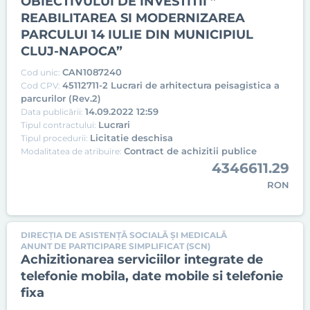
OBIECTIVULUI DE INVESTITII ”
REABILITAREA SI MODERNIZAREA
PARCULUI 14 IULIE DIN MUNICIPIUL
CLUJ-NAPOCA”
CAN1087240
Cod unic:
45112711-2 Lucrari de arhitectura peisagistica a
Cod CPV:
parcurilor (Rev.2)
14.09.2022 12:59
Data publicării:
Lucrari
Tipul contractului:
Licitatie deschisa
Tipul procedurii:
Contract de achizitii publice
Modalitatea de atribuire:
4346611.29
RON
DIRECȚIA DE ASISTENȚĂ SOCIALĂ ȘI MEDICALĂ
ANUNT DE PARTICIPARE SIMPLIFICAT (SCN)
Achizitionarea serviciilor integrate de
telefonie mobila, date mobile si telefonie
fixa