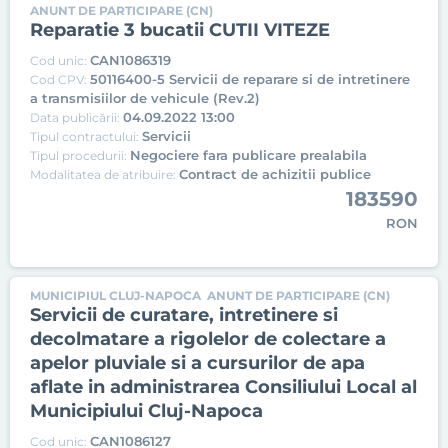
ANUNT DE PARTICIPARE (CN)
Reparatie 3 bucatii CUTII VITEZE
CAN1086319
Cod unic:
50116400-5 Servicii de reparare si de intretinere
Cod CPV:
a transmisiilor de vehicule (Rev.2)
04.09.2022 13:00
Data publicării:
Servicii
Tipul contractului:
Negociere fara publicare prealabila
Tipul procedurii:
Contract de achizitii publice
Modalitatea de atribuire:
183590
RON
MUNICIPIUL CLUJ-NAPOCA
ANUNT DE PARTICIPARE (CN)
Servicii de curatare, intretinere si
decolmatare a rigolelor de colectare a
apelor pluviale si a cursurilor de apa
aflate in administrarea Consiliului Local al
Municipiului Cluj-Napoca
CAN1086127
Cod unic: