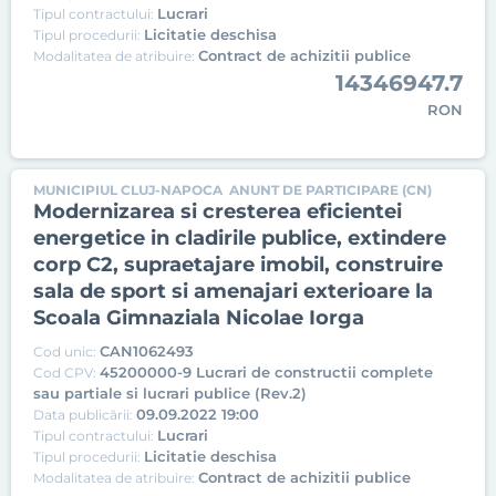
Lucrari
Tipul contractului:
Licitatie deschisa
Tipul procedurii:
Contract de achizitii publice
Modalitatea de atribuire:
14346947.7
RON
MUNICIPIUL CLUJ-NAPOCA
ANUNT DE PARTICIPARE (CN)
Modernizarea si cresterea eficientei
energetice in cladirile publice, extindere
corp C2, supraetajare imobil, construire
sala de sport si amenajari exterioare la
Scoala Gimnaziala Nicolae Iorga
CAN1062493
Cod unic:
45200000-9 Lucrari de constructii complete
Cod CPV:
sau partiale si lucrari publice (Rev.2)
09.09.2022 19:00
Data publicării:
Lucrari
Tipul contractului:
Licitatie deschisa
Tipul procedurii:
Contract de achizitii publice
Modalitatea de atribuire: