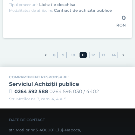
Licitatie deschisa
Tipul procedurii:
Contract de achizitii publice
Modalitatea de atribuire:
0
RON
8
9
10
11
12
13
14
COMPARTIMENT RESPONSABIL:
Serviciul Achiziţii publice
0264 592 588
0264 596 030 / 4402
Str. Moţilor nr. 3, cam. 4, 4 A, 5
DATE DE CONTACT
str. Moților nr.3, 400001 Cluj-Napoca,