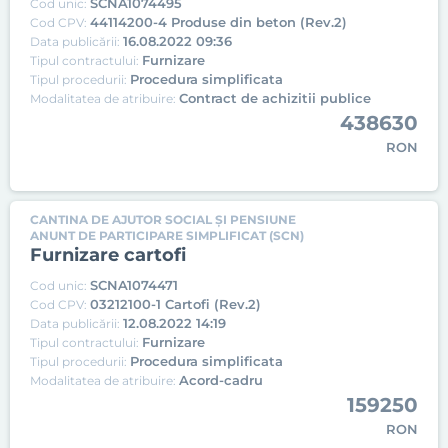
SCNA1074495
Cod unic:
44114200-4 Produse din beton (Rev.2)
Cod CPV:
16.08.2022 09:36
Data publicării:
Furnizare
Tipul contractului:
Procedura simplificata
Tipul procedurii:
Contract de achizitii publice
Modalitatea de atribuire:
438630
RON
CANTINA DE AJUTOR SOCIAL ȘI PENSIUNE
ANUNT DE PARTICIPARE SIMPLIFICAT (SCN)
Furnizare cartofi
SCNA1074471
Cod unic:
03212100-1 Cartofi (Rev.2)
Cod CPV:
12.08.2022 14:19
Data publicării:
Furnizare
Tipul contractului:
Procedura simplificata
Tipul procedurii:
Acord-cadru
Modalitatea de atribuire:
159250
RON