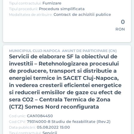
Furnizare
Tipul contractului:
Procedura simplificata
Tipul procedurii:
Contract de achizitii publice
Modalitatea de atribuire:
0
RON
MUNICIPIUL CLUJ-NAPOCA
ANUNT DE PARTICIPARE (CN)
Servicii de elaborare SF la obiectivul de
investitii – Retehnologizarea procesului
de producere, transport si distributie a
energiei termice in SACET Cluj-Napoca,
in vederea cresterii eficientei energetice
si reducerii emisiilor de gaze cu efect de
sera CO2 – Centrala Termica de Zona
(CTZ) Somes Nord reconfigurata
CAN1084450
Cod unic:
79314000-8 Studiu de fezabilitate (Rev.2)
Cod CPV:
05.08.2022 15:00
Data publicării:
Servicii
Tipul contractului: