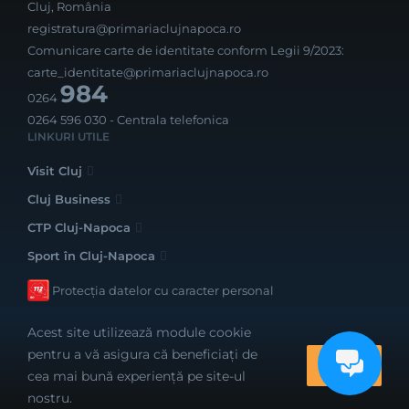
Cluj, România
registratura@primariaclujnapoca.ro
Comunicare carte de identitate conform Legii 9/2023:
carte_identitate@primariaclujnapoca.ro
984
0264
0264 596 030
- Centrala telefonica
LINKURI UTILE
Visit Cluj
Cluj Business
CTP Cluj-Napoca
Sport în Cluj-Napoca
Protecția datelor cu caracter personal
Acest site utilizează module cookie
pentru a vă asigura că beneficiați de
OK
cea mai bună experiență pe site-ul
Realizat cu bune intenții de către
nostru.