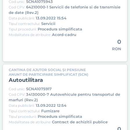
SCNA1075943
Cod unic:
64210000-1 Servicii de telefonie si de transmisie
Cod CPV:
de date (Rev.2)
13.09.2022 15:54
Data publicării:
Servicii
Tipul contractului:
Procedura simplificata
Tipul procedurii:
Acord-cadru
Modalitatea de atribuire:
0
RON
CANTINA DE AJUTOR SOCIAL ȘI PENSIUNE
ANUNT DE PARTICIPARE SIMPLIFICAT (SCN)
Autoutilitara
SCNA1075917
Cod unic:
34130000-7 Autovehicule pentru transportul de
Cod CPV:
marfuri (Rev.2)
13.09.2022 12:54
Data publicării:
Furnizare
Tipul contractului:
Procedura simplificata
Tipul procedurii:
Contract de achizitii publice
Modalitatea de atribuire:
0