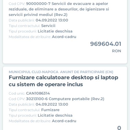
90000000-7 Servicii de evacuare a apelor
Cod CPV:
reziduale, de eliminare a deseurilor, de igienizare si
servicii privind mediul (Rev.2)
04.09.2022 13:00
Data publicării:
Servicii
Tipul contractului:
Licitatie deschisa
Tipul procedurii:
Acord-cadru
Modalitatea de atribuire:
969604.01
RON
MUNICIPIUL CLUJ-NAPOCA
ANUNT DE PARTICIPARE (CN)
Furnizare calculatoare desktop si laptop
cu sistem de operare inclus
CAN1086314
Cod unic:
30213100-6 Computere portabile (Rev.2)
Cod CPV:
04.09.2022 13:00
Data publicării:
Furnizare
Tipul contractului:
Licitatie deschisa
Tipul procedurii:
Acord-cadru
Modalitatea de atribuire:
0