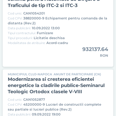
Traficului de tip ITC-2 si ITC-3
CAN1054201
Cod unic:
38820000-9 Echipament pentru comanda de la
Cod CPV:
distanta (Rev.2)
10.09.2022 13:00
Data publicării:
Furnizare
Tipul contractului:
Licitatie deschisa
Tipul procedurii:
Acord-cadru
Modalitatea de atribuire:
932137.64
RON
MUNICIPIUL CLUJ-NAPOCA
ANUNT DE PARTICIPARE (CN)
Modernizarea si cresterea eficientei
energetice la cladirile publice-Seminarul
Teologic Ortodox clasele V-VIII
CAN1052877
Cod unic:
45200000-9 Lucrari de constructii complete
Cod CPV:
sau partiale si lucrari publice (Rev.2)
09.09.2022 19:00
Data publicării: