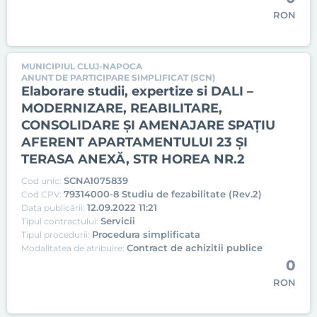
RON
MUNICIPIUL CLUJ-NAPOCA
ANUNT DE PARTICIPARE SIMPLIFICAT (SCN)
Elaborare studii, expertize si DALI –
MODERNIZARE, REABILITARE,
CONSOLIDARE ȘI AMENAJARE SPAȚIU
AFERENT APARTAMENTULUI 23 ȘI
TERASA ANEXĂ, STR HOREA NR.2
SCNA1075839
Cod unic:
79314000-8 Studiu de fezabilitate (Rev.2)
Cod CPV:
12.09.2022 11:21
Data publicării:
Servicii
Tipul contractului:
Procedura simplificata
Tipul procedurii:
Contract de achizitii publice
Modalitatea de atribuire:
0
RON