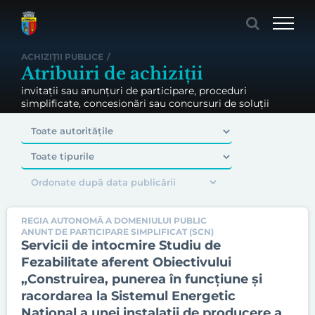
Skip
to
content
ACHIZIȚII PUBLICE
/
Atribuiri de achiziții
invitații sau anunțuri de participare, proceduri
simplificate, concesionări sau concursuri de soluții
REGIA AUTONOMĂ A DOMENIULUI PUBLIC
ANUNT DE PARTICIPARE SIMPLIFICAT (SCN)
Servicii de intocmire Studiu de
Fezabilitate aferent Obiectivului
„Construirea, punerea în funcțiune și
racordarea la Sistemul Energetic
Național a unei instalații de producere a