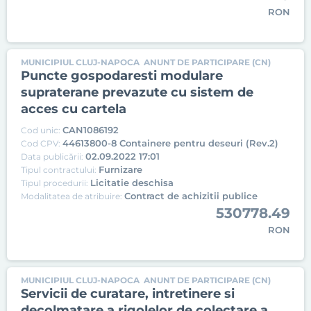
RON
MUNICIPIUL CLUJ-NAPOCA
ANUNT DE PARTICIPARE (CN)
Puncte gospodaresti modulare
supraterane prevazute cu sistem de
acces cu cartela
CAN1086192
Cod unic:
44613800-8 Containere pentru deseuri (Rev.2)
Cod CPV:
02.09.2022 17:01
Data publicării:
Furnizare
Tipul contractului:
Licitatie deschisa
Tipul procedurii:
Contract de achizitii publice
Modalitatea de atribuire:
530778.49
RON
MUNICIPIUL CLUJ-NAPOCA
ANUNT DE PARTICIPARE (CN)
Servicii de curatare, intretinere si
decolmatare a rigolelor de colectare a