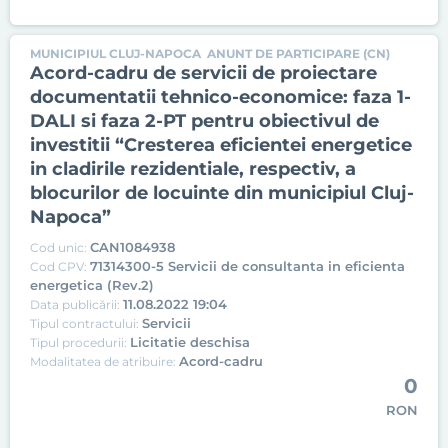
MUNICIPIUL CLUJ-NAPOCA
ANUNT DE PARTICIPARE (CN)
Acord-cadru de servicii de proiectare
documentatii tehnico-economice: faza 1-
DALI si faza 2-PT pentru obiectivul de
investitii “Cresterea eficientei energetice
in cladirile rezidentiale, respectiv, a
blocurilor de locuinte din municipiul Cluj-
Napoca”
CAN1084938
Cod unic:
71314300-5 Servicii de consultanta in eficienta
Cod CPV:
energetica (Rev.2)
11.08.2022 19:04
Data publicării:
Servicii
Tipul contractului:
Licitatie deschisa
Tipul procedurii:
Acord-cadru
Modalitatea de atribuire:
0
RON