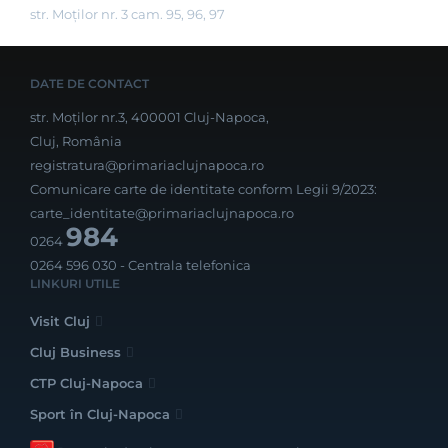
str. Moților nr. 3 cam. 95, 96, 97
DATE DE CONTACT
str. Moților nr.3, 400001 Cluj-Napoca,
Cluj, România
registratura@primariaclujnapoca.ro
Comunicare carte de identitate conform Legii 9/2023:
carte_identitate@primariaclujnapoca.ro
984
0264
0264 596 030
- Centrala telefonica
LINKURI UTILE
Visit Cluj
Cluj Business
CTP Cluj-Napoca
Sport în Cluj-Napoca