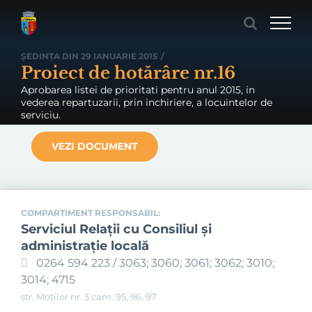
Skip
to
content
ȘEDINȚA DIN 29 IANUARIE 2015
/
Proiect de hotărâre nr.16
Aprobarea listei de prioritati pentru anul 2015, in
vederea repartuzarii, prin inchiriere, a locuintelor de
serviciu.
VEZI DOCUMENT
COMPARTIMENT RESPONSABIL:
Serviciul Relaţii cu Consiliul şi
administraţie locală
0264 594 223 / 3063; 3060; 3061; 3062; 3010;
3014; 4715
str. Moților nr. 3 cam. 95, 96, 97