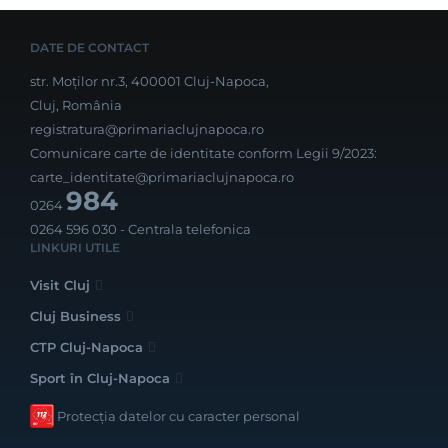
DATE DE CONTACT
str. Moților nr.3, 400001 Cluj-Napoca,
Cluj, România
registratura@primariaclujnapoca.ro
Comunicare carte de identitate conform Legii 9/2023:
carte_identitate@primariaclujnapoca.ro
984
0264
0264 596 030
- Centrala telefonica
LINKURI UTILE
Visit Cluj
Cluj Business
CTP Cluj-Napoca
Sport în Cluj-Napoca
Protecția datelor cu caracter personal