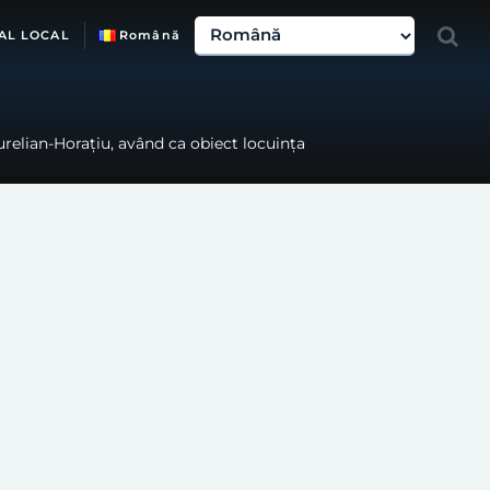
AL LOCAL
Română
urelian-Horațiu, având ca obiect locuința