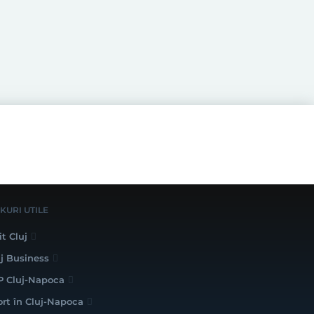
NKURI UTILE
it Cluj
uj Business
P Cluj-Napoca
ort în Cluj-Napoca