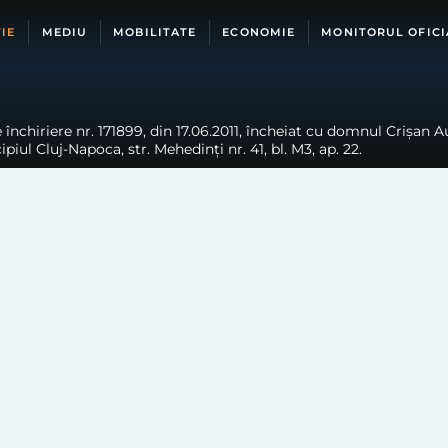
IE
MEDIU
MOBILITATE
ECONOMIE
MONITORUL OFICI
închiriere nr. 171899, din 17.06.2011, încheiat cu domnul Crișan A
piul Cluj-Napoca, str. Mehedinți nr. 41, bl. M3, ap. 22.