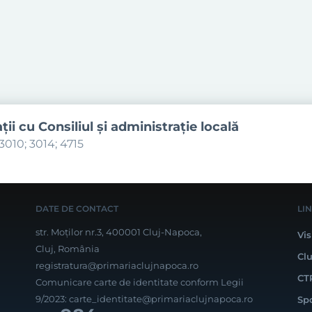
aţii cu Consiliul şi administraţie locală
3010; 3014; 4715
DATE DE CONTACT
LI
str. Moților nr.3, 400001 Cluj-Napoca,
Vis
Cluj, România
Cl
registratura@primariaclujnapoca.ro
CT
Comunicare carte de identitate conform Legii
9/2023:
carte_identitate@primariaclujnapoca.ro
Sp