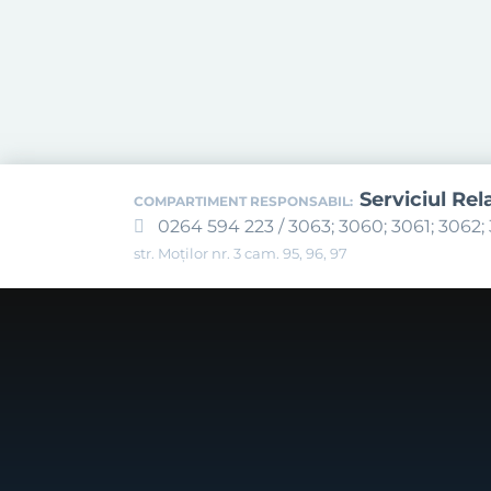
Serviciul Rel
COMPARTIMENT RESPONSABIL:
0264 594 223 / 3063; 3060; 3061; 3062; 
str. Moților nr. 3 cam. 95, 96, 97