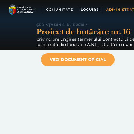
Skip
to
COMUNITATE
LOCUIRE
ADMINISTRAȚ
content
ȘEDINȚA DIN 6 IULIE 2018
/
Proiect de hotărâre nr. 16
privind prelungirea termenului Contractului de 
construită din fondurile A.N.L., situată în munici
VEZI DOCUMENT OFICIAL