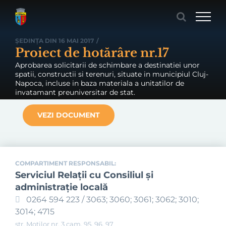
Skip
to
content
ȘEDINȚA DIN 16 MAI 2017
/
Proiect de hotărâre nr.17
Aprobarea solicitarii de schimbare a destinatiei unor
spatii, constructii si terenuri, situate in municipiul Cluj-
Napoca, incluse in baza materiala a unitatilor de
invatamant preuniversitar de stat.
VEZI DOCUMENT
COMPARTIMENT RESPONSABIL:
Serviciul Relaţii cu Consiliul şi
administraţie locală
0264 594 223 / 3063; 3060; 3061; 3062; 3010;
3014; 4715
str. Moților nr. 3 cam. 95, 96, 97