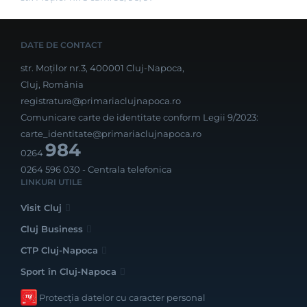
DATE DE CONTACT
str. Moților nr.3, 400001 Cluj-Napoca,
Cluj, România
registratura@primariaclujnapoca.ro
Comunicare carte de identitate conform Legii 9/2023:
carte_identitate@primariaclujnapoca.ro
984
0264
0264 596 030
- Centrala telefonica
LINKURI UTILE
Visit Cluj
Cluj Business
CTP Cluj-Napoca
Sport în Cluj-Napoca
Protecția datelor cu caracter personal