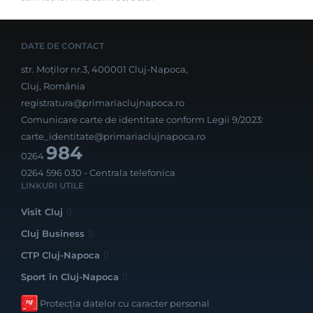
DATE DE CONTACT
str. Moților nr.3, 400001 Cluj-Napoca,
Cluj, România
registratura@primariaclujnapoca.ro
Comunicare carte de identitate conform Legii 9/2023:
carte_identitate@primariaclujnapoca.ro
984
0264
0264 596 030
- Centrala telefonica
LINKURI UTILE
Visit Cluj
Cluj Business
CTP Cluj-Napoca
Sport în Cluj-Napoca
Protecția datelor cu caracter personal