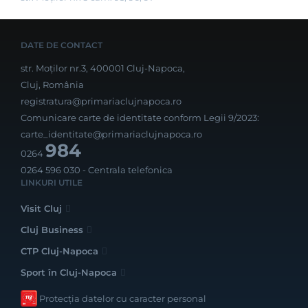
DATE DE CONTACT
str. Moților nr.3, 400001 Cluj-Napoca,
Cluj, România
registratura@primariaclujnapoca.ro
Comunicare carte de identitate conform Legii 9/2023:
carte_identitate@primariaclujnapoca.ro
984
0264
0264 596 030
- Centrala telefonica
LINKURI UTILE
Visit Cluj
Cluj Business
CTP Cluj-Napoca
Sport în Cluj-Napoca
Protecția datelor cu caracter personal