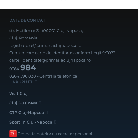
DATE DE CONTACT
str. Moților nr.3, 400001 Cluj-Napoca,
Cluj, România
registratura@primariaclujnapoca.ro
Comunicare carte de identitate conform Legii 9/2023:
carte_identitate@primariaclujnapoca.ro
984
0264
0264 596 030
- Centrala telefonica
LINKURI UTILE
Visit Cluj
Cluj Business
CTP Cluj-Napoca
Sport în Cluj-Napoca
Protecția datelor cu caracter personal