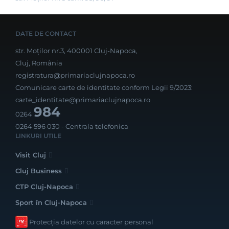
DATE DE CONTACT
str. Moților nr.3, 400001 Cluj-Napoca,
Cluj, România
registratura@primariaclujnapoca.ro
Comunicare carte de identitate conform Legii 9/2023:
carte_identitate@primariaclujnapoca.ro
984
0264
0264 596 030
- Centrala telefonica
LINKURI UTILE
Visit Cluj
Cluj Business
CTP Cluj-Napoca
Sport în Cluj-Napoca
Protecția datelor cu caracter personal