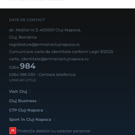
DATE DE CONTACT
str. Moților nr.3, 400001 Cluj-Napoca,
Cluj, România
registratura@primariaclujnapoca.ro
Comunicare carte de identitate conform Legii 9/2023:
carte_identitate@primariaclujnapoca.ro
984
0264
0264 596 030
- Centrala telefonica
LINKURI UTILE
Visit Cluj
Cluj Business
CTP Cluj-Napoca
Sport în Cluj-Napoca
Protecția datelor cu caracter personal