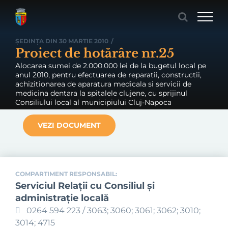
Skip
to
content
ȘEDINȚA DIN 30 MARTIE 2010
/
Proiect de hotărâre nr.25
Alocarea sumei de 2.000.000 lei de la bugetul local pe
anul 2010, pentru efectuarea de reparatii, constructii,
achizitionarea de aparatura medicala si servicii de
medicina dentara la spitalele clujene, cu sprijinul
Consiliului local al municipiului Cluj-Napoca
VEZI DOCUMENT
COMPARTIMENT RESPONSABIL:
Serviciul Relaţii cu Consiliul şi
administraţie locală
0264 594 223 / 3063; 3060; 3061; 3062; 3010;
3014; 4715