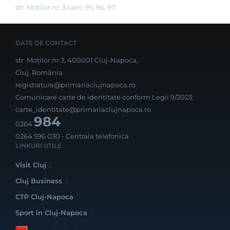
str. Moților nr. 3 cam. 95, 96, 97
DATE DE CONTACT
str. Moților nr.3, 400001 Cluj-Napoca,
Cluj, România
registratura@primariaclujnapoca.ro
Comunicare carte de identitate conform Legii 9/2023:
carte_identitate@primariaclujnapoca.ro
984
0264
0264 596 030
- Centrala telefonica
LINKURI UTILE
Visit Cluj
Cluj Business
CTP Cluj-Napoca
Sport în Cluj-Napoca