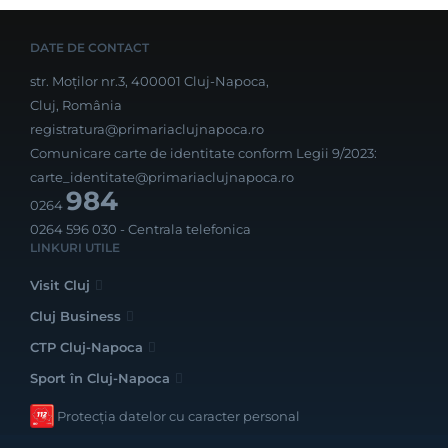
DATE DE CONTACT
str. Moților nr.3, 400001 Cluj-Napoca,
Cluj, România
registratura@primariaclujnapoca.ro
Comunicare carte de identitate conform Legii 9/2023:
carte_identitate@primariaclujnapoca.ro
984
0264
0264 596 030
- Centrala telefonica
LINKURI UTILE
Visit Cluj
Cluj Business
CTP Cluj-Napoca
Sport în Cluj-Napoca
Protecția datelor cu caracter personal