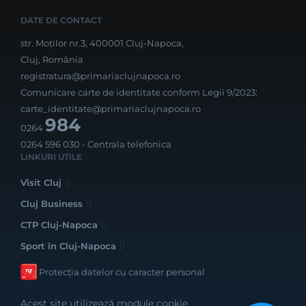
DATE DE CONTACT
str. Moților nr.3, 400001 Cluj-Napoca,
Cluj, România
registratura@primariaclujnapoca.ro
Comunicare carte de identitate conform Legii 9/2023:
carte_identitate@primariaclujnapoca.ro
984
0264
0264 596 030
- Centrala telefonica
LINKURI UTILE
Visit Cluj
Cluj Business
CTP Cluj-Napoca
Sport în Cluj-Napoca
Protecția datelor cu caracter personal
Acest site utilizează module cookie