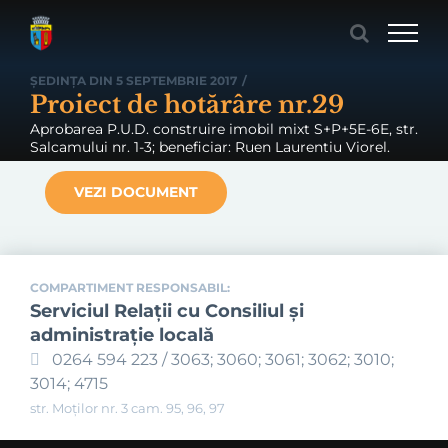
Skip
to
content
ȘEDINȚA DIN 5 SEPTEMBRIE 2017
/
Proiect de hotărâre nr.29
Aprobarea P.U.D. construire imobil mixt S+P+5E-6E, str.
Salcamului nr. 1-3; beneficiar: Ruen Laurentiu Viorel.
VEZI DOCUMENT
COMPARTIMENT RESPONSABIL:
Serviciul Relaţii cu Consiliul şi
administraţie locală
0264 594 223 / 3063; 3060; 3061; 3062; 3010;
3014; 4715
str. Moților nr. 3 cam. 95, 96, 97