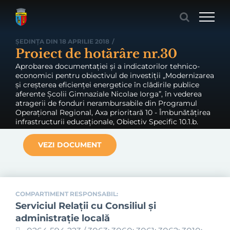
Skip
to
content
ȘEDINȚA DIN 18 APRILIE 2018
/
Proiect de hotărâre nr.30
Aprobarea documentației și a indicatorilor tehnico-
economici pentru obiectivul de investiții „Modernizarea
și creșterea eficienței energetice în clădirile publice
aferente Școlii Gimnaziale Nicolae Iorga”, în vederea
atragerii de fonduri nerambursabile din Programul
Operațional Regional, Axa prioritară 10 - Îmbunătățirea
infrastructurii educaționale, Obiectiv Specific 10.1.b.
VEZI DOCUMENT
COMPARTIMENT RESPONSABIL:
Serviciul Relaţii cu Consiliul şi
administraţie locală