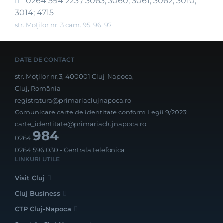
0264 594 223 / 3063; 3060; 3061; 3062; 3010;
3014; 4715
str. Moților nr. 3 cam. 95, 96, 97
DATE DE CONTACT
str. Moților nr.3, 400001 Cluj-Napoca,
Cluj, România
registratura@primariaclujnapoca.ro
Comunicare carte de identitate conform Legii 9/2023:
carte_identitate@primariaclujnapoca.ro
984
0264
0264 596 030
- Centrala telefonica
LINKURI UTILE
Visit Cluj
Cluj Business
CTP Cluj-Napoca