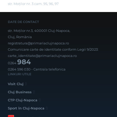
str. Moților nr. 3 cam. 95, 96, 97
DATE DE CONTACT
str. Moților nr.3, 400001 Cluj-Napoca,
Cluj, România
registratura@primariaclujnapoca.ro
Comunicare carte de identitate conform Legii 9/2023:
carte_identitate@primariaclujnapoca.ro
984
0264
0264 596 030
- Centrala telefonica
LINKURI UTILE
Visit Cluj
Cluj Business
CTP Cluj-Napoca
Sport în Cluj-Napoca