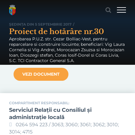
Skip
to
content
ȘEDINȚA DIN 5 SEPTEMBRIE 2017
/
Proiect de hotărâre nr.30
Aprobarea P.U.Z. str. Cezar Bolliac-Vest, pentru
reparcelare si construire locuinte; beneficiari: Vig Laura
Cornelia si Vig Andrei, Morocazan Zsuzsa si Morocazan
Ioan, Dioszegi stefan, Coras Iosif-Dorel si Coras Livia,
S.C. TCI Contractor General S.A.
VEZI DOCUMENT
COMPARTIMENT RESPONSABIL:
Serviciul Relaţii cu Consiliul şi
administraţie locală
0264 594 223 / 3063; 3060; 3061; 3062; 3010;
3014; 4715