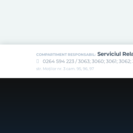
Serviciul Rel
COMPARTIMENT RESPONSABIL:
0264 594 223 / 3063; 3060; 3061; 3062; 
str. Moților nr. 3 cam. 95, 96, 97