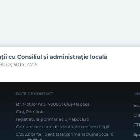
aţii cu Consiliul şi administraţie locală
3010; 3014; 4715
DATE DE CONTACT
LI
str. Moților nr.3, 400001 Cluj-Napoca,
Vis
Cluj, România
Cl
registratura@primariaclujnapoca.ro
CT
Comunicare carte de identitate conform Legii
9/2023:
carte_identitate@primariaclujnapoca.ro
Sp