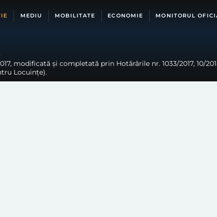
IE
MEDIU
MOBILITATE
ECONOMIE
MONITORUL OFICI
a
017, modificată și completată prin Hotărârile nr. 1033/2017, 10/20
tru Locuințe).