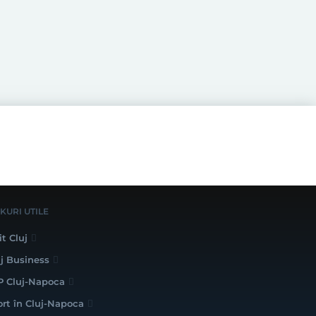
NKURI UTILE
it Cluj
uj Business
P Cluj-Napoca
ort în Cluj-Napoca