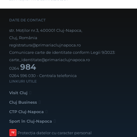
DATE DE CONTACT
str. Moților nr.3, 400001 Cluj-Napoca,
Cluj, România
registratura@primariaclujnapoca.ro
Comunicare carte de identitate conform Legii 9/2023:
carte_identitate@primariaclujnapoca.ro
984
0264
0264 596 030
- Centrala telefonica
LINKURI UTILE
Visit Cluj
Cluj Business
CTP Cluj-Napoca
Sport în Cluj-Napoca
Protecția datelor cu caracter personal