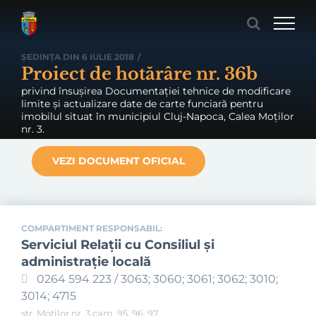
Skip
to
content
ȘEDINȚA DIN 6 IULIE 2018
/
Proiect de hotărâre nr. 36b
privind însușirea Documentației tehnice de modificare
limite și actualizare date de carte funciară pentru
imobilul situat în municipiul Cluj-Napoca, Calea Moților
nr. 3.
VEZI DOCUMENT OFICIAL
COMPARTIMENT RESPONSABIL:
Serviciul Relaţii cu Consiliul şi
administraţie locală
0264 594 223 / 3063; 3060; 3061; 3062; 3010;
3014; 4715
str. Moților nr. 3 cam. 95, 96, 97