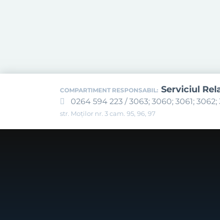
Serviciul Rel
COMPARTIMENT RESPONSABIL:
0264 594 223 / 3063; 3060; 3061; 3062; 
str. Moților nr. 3 cam. 95, 96, 97