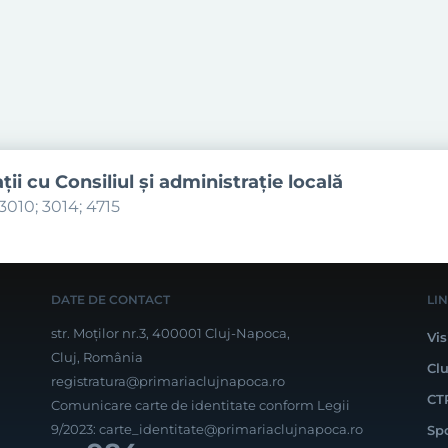
aţii cu Consiliul şi administraţie locală
3010; 3014; 4715
DATE DE CONTACT
LI
str. Moților nr.3, 400001 Cluj-Napoca,
Vis
Cluj, România
Cl
registratura@primariaclujnapoca.ro
CT
Comunicare carte de identitate conform Legii
9/2023:
carte_identitate@primariaclujnapoca.ro
Sp