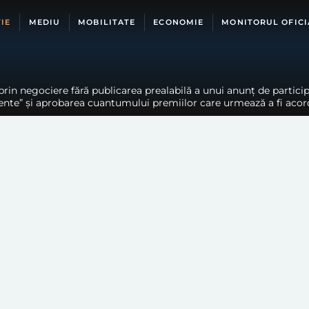
IE
MEDIU
MOBILITATE
ECONOMIE
MONITORUL OFICI
c
t prin negociere fără publicarea prealabilă a unui anunț de partic
iacente” și aprobarea cuantumului premiilor care urmează a fi acor