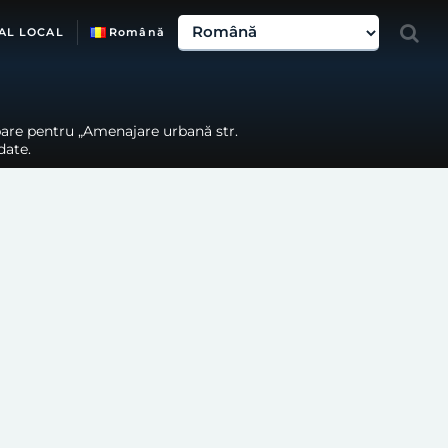
AL LOCAL
Română
ipare pentru „Amenajare urbană str.
date.