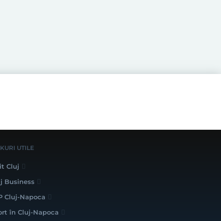
NKURI UTILE
it Cluj
uj Business
P Cluj-Napoca
ort în Cluj-Napoca