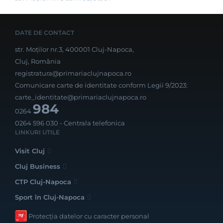
DATE DE CONTACT
str. Moților nr.3, 400001 Cluj-Napoca,
Cluj, România
registratura@primariaclujnapoca.ro
Comunicare carte de identitate conform Legii 9/2023:
carte_identitate@primariaclujnapoca.ro
984
0264
0264 596 030
- Centrala telefonica
LINKURI UTILE
Visit Cluj
Cluj Business
CTP Cluj-Napoca
Sport în Cluj-Napoca
Protecția datelor cu caracter personal