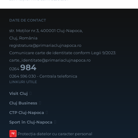
DATE DE CONTACT
str. Moților nr.3, 400001 Cluj-Napoca,
Cluj, România
registratura@primariaclujnapoca.ro
Comunicare carte de identitate conform Legii 9/2023:
carte_identitate@primariaclujnapoca.ro
984
0264
0264 596 030
- Centrala telefonica
LINKURI UTILE
Visit Cluj
Cluj Business
CTP Cluj-Napoca
Sport în Cluj-Napoca
Protecția datelor cu caracter personal