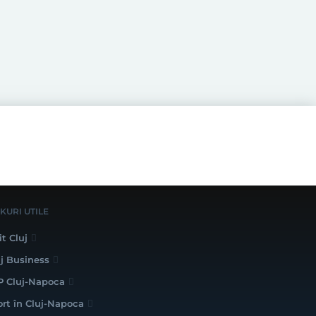
NKURI UTILE
it Cluj
uj Business
P Cluj-Napoca
ort în Cluj-Napoca