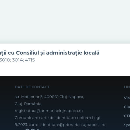
aţii cu Consiliul şi administraţie locală
3010; 3014; 4715
DATE DE CONTACT
LI
str. Moților nr.3, 400001 Cluj-Napoca,
Vis
Cluj, România
Cl
registratura@primariaclujnapoca.ro
CT
Comunicare carte de identitate conform Legii
9/2023:
carte_identitate@primariaclujnapoca.ro
Sp