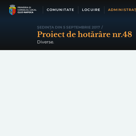
Skip
to
COMUNITATE
LOCUIRE
ADMINISTRAȚ
content
ȘEDINȚA DIN 5 SEPTEMBRIE 2017
/
Proiect de hotărâre nr.48
Diverse.