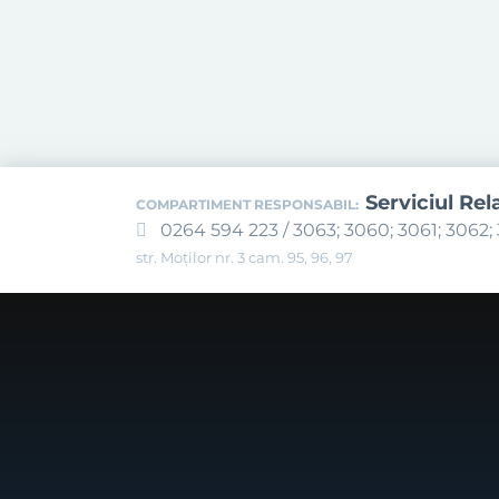
Serviciul Rel
COMPARTIMENT RESPONSABIL:
0264 594 223 / 3063; 3060; 3061; 3062; 
str. Moților nr. 3 cam. 95, 96, 97