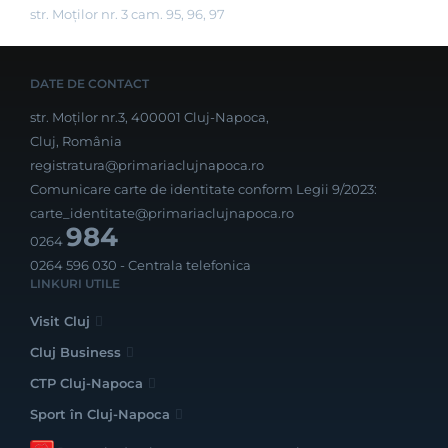
str. Moților nr. 3 cam. 95, 96, 97
DATE DE CONTACT
str. Moților nr.3, 400001 Cluj-Napoca,
Cluj, România
registratura@primariaclujnapoca.ro
Comunicare carte de identitate conform Legii 9/2023:
carte_identitate@primariaclujnapoca.ro
984
0264
0264 596 030
- Centrala telefonica
LINKURI UTILE
Visit Cluj
Cluj Business
CTP Cluj-Napoca
Sport în Cluj-Napoca