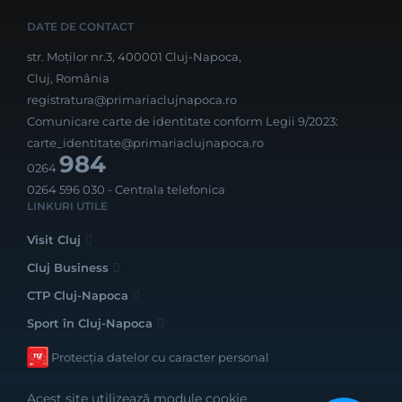
DATE DE CONTACT
str. Moților nr.3, 400001 Cluj-Napoca,
Cluj, România
registratura@primariaclujnapoca.ro
Comunicare carte de identitate conform Legii 9/2023:
carte_identitate@primariaclujnapoca.ro
984
0264
0264 596 030
- Centrala telefonica
LINKURI UTILE
Visit Cluj
Cluj Business
CTP Cluj-Napoca
Sport în Cluj-Napoca
Protecția datelor cu caracter personal
Acest site utilizează module cookie