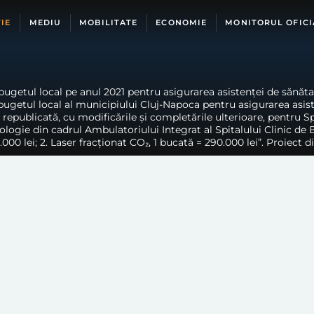
IE
MEDIU
MOBILITATE
ECONOMIE
MONITORUL OFICI
bugetul local pe anul 2021 pentru asigurarea asistenței de sănăt
a bugetul local al municipiului Cluj-Napoca pentru asigurarea asis
epublicată, cu modificările și completările ulterioare, pentru Spi
logie din cadrul Ambulatoriului Integrat al Spitalului Clinic de
000 lei; 2. Laser fracționat CO₂, 1 bucată = 290.000 lei”. Proiect di