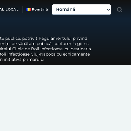
AL LOCAL
Română
ate publică, potrivit Regulamentului privind
tenței de sănătate publică, conform Legii nr.
talul Clinic de Boli Infecțioase, cu destinația
 Boli Infecțioase Cluj-Napoca cu echipamente
n inițiativa primarului.