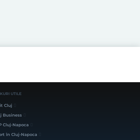
NKURI UTILE
it Cluj
uj Business
P Cluj-Napoca
ort în Cluj-Napoca