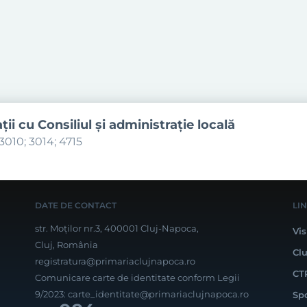
aţii cu Consiliul şi administraţie locală
3010; 3014; 4715
DATE DE CONTACT
LI
str. Moților nr.3, 400001 Cluj-Napoca,
Vis
Cluj, România
Cl
registratura@primariaclujnapoca.ro
CT
Comunicare carte de identitate conform Legii
9/2023:
carte_identitate@primariaclujnapoca.ro
Sp