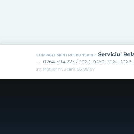
Serviciul Rel
COMPARTIMENT RESPONSABIL:
0264 594 223 / 3063; 3060; 3061; 3062; 
str. Moților nr. 3 cam. 95, 96, 97