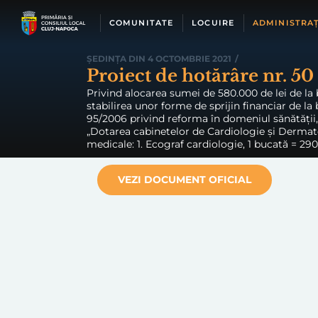
Skip
to
COMUNITATE
LOCUIRE
ADMINISTRAȚ
content
ȘEDINȚA DIN 4 OCTOMBRIE 2021
/
Proiect de hotărâre nr. 50
Privind alocarea sumei de 580.000 de lei de la 
stabilirea unor forme de sprijin financiar de l
95/2006 privind reforma în domeniul sănătății, r
„Dotarea cabinetelor de Cardiologie și Dermato
medicale: 1. Ecograf cardiologie, 1 bucată = 290.
VEZI DOCUMENT OFICIAL