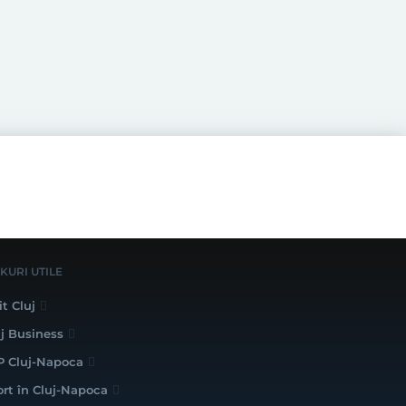
NKURI UTILE
it Cluj
uj Business
P Cluj-Napoca
ort în Cluj-Napoca