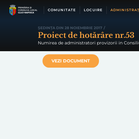
Skip
to
COMUNITATE
LOCUIRE
ADMINISTRAȚ
content
ȘEDINȚA DIN 28 NOIEMBRIE 2017
/
Proiect de hotărâre nr.53
Numirea de administratori provizorii in Consiliu
VEZI DOCUMENT