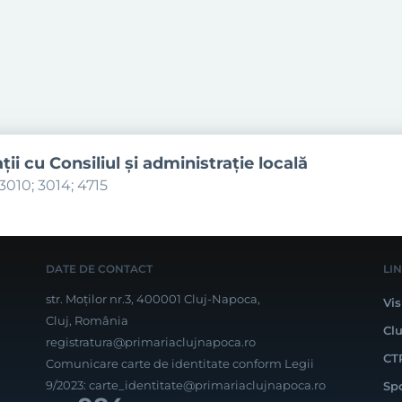
aţii cu Consiliul şi administraţie locală
3010; 3014; 4715
DATE DE CONTACT
LI
str. Moților nr.3, 400001 Cluj-Napoca,
Vis
Cluj, România
Cl
registratura@primariaclujnapoca.ro
CT
Comunicare carte de identitate conform Legii
9/2023:
carte_identitate@primariaclujnapoca.ro
Sp