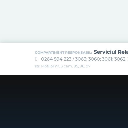
Serviciul Rel
COMPARTIMENT RESPONSABIL:
0264 594 223 / 3063; 3060; 3061; 3062; 
str. Moților nr. 3 cam. 95, 96, 97