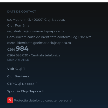
DATE DE CONTACT
str. Moților nr.3, 400001 Cluj-Napoca,
Cluj, România
registratura@primariaclujnapoca.ro
Comunicare carte de identitate conform Legii 9/2023:
carte_identitate@primariaclujnapoca.ro
984
0264
0264 596 030
- Centrala telefonica
LINKURI UTILE
Visit Cluj
Cluj Business
CTP Cluj-Napoca
Sport în Cluj-Napoca
Protecția datelor cu caracter personal