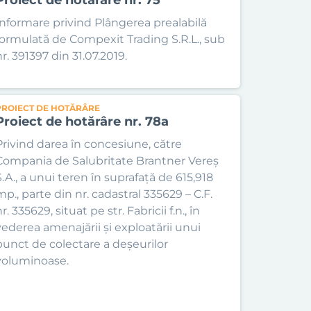
Informare privind Plângerea prealabilă
formulată de Compexit Trading S.R.L., sub
r. 391397 din 31.07.2019.
PROIECT DE HOTĂRÂRE
Proiect de hotărâre nr. 78a
Privind darea în concesiune, către
Compania de Salubritate Brantner Vereș
S.A., a unui teren în suprafață de 615,918
mp., parte din nr. cadastral 335629 – C.F.
r. 335629, situat pe str. Fabricii f.n., în
vederea amenajării și exploatării unui
punct de colectare a deșeurilor
voluminoase.