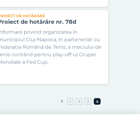
PROIECT DE HOTĂRÂRE
Proiect de hotărâre nr. 78d
Informare privind organizarea în
municipiul Cluj-Napoca, în parteneriat cu
Federația Română de Tenis, a meciului de
tenis contând pentru play-off-ul Grupei
Mondiale a Fed Cup.
1
2
3
4