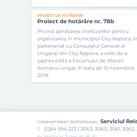
PROIECT DE HOTĂRÂRE
Proiect de hotărâre nr. 78b
Privind aprobarea cheltuielilor pentru
organizarea, în municipiul Cluj-Napoca, î
parteneriat cu Consulatul General al
Ungariei din Cluj-Napoca, a celei de a
șaptea ediții a Forumului de Afaceri
Româno-Ungar, în data de 15 noiembrie
2019.
Serviciul Rel
COMPARTIMENT RESPONSABIL:
0264 594 223 / 3063; 3060; 3061; 3062; 
str. Moților nr. 3 cam. 95, 96, 97