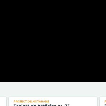
PROIECT DE HOTĂRÂRE
Proiect de hotărâre nr. 74