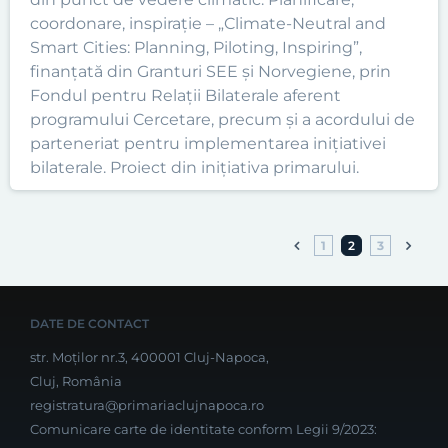
coordonare, inspirație – „Climate-Neutral and
Smart Cities: Planning, Piloting, Inspiring”,
finanțată din Granturi SEE și Norvegiene, prin
Fondul pentru Relații Bilaterale aferent
programului Cercetare, precum și a acordului de
parteneriat pentru implementarea inițiativei
bilaterale. Proiect din inițiativa primarului.
1
2
3
DATE DE CONTACT
str. Moților nr.3, 400001 Cluj-Napoca,
Cluj, România
registratura@primariaclujnapoca.ro
Comunicare carte de identitate conform Legii 9/2023: