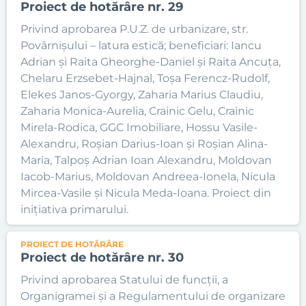
Proiect de hotărâre nr. 29
Privind aprobarea P.U.Z. de urbanizare, str.
Povârnișului – latura estică; beneficiari: Iancu
Adrian și Raita Gheorghe-Daniel și Raita Ancuța,
Chelaru Erzsebet-Hajnal, Toșa Ferencz-Rudolf,
Elekes Janos-Gyorgy, Zaharia Marius Claudiu,
Zaharia Monica-Aurelia, Crainic Gelu, Crainic
Mirela-Rodica, GGC Imobiliare, Hossu Vasile-
Alexandru, Roșian Darius-Ioan și Roșian Alina-
Maria, Talpoș Adrian Ioan Alexandru, Moldovan
Iacob-Marius, Moldovan Andreea-Ionela, Nicula
Mircea-Vasile și Nicula Meda-Ioana. Proiect din
inițiativa primarului.
PROIECT DE HOTĂRÂRE
Proiect de hotărâre nr. 30
Privind aprobarea Statului de funcții, a
Organigramei și a Regulamentului de organizare