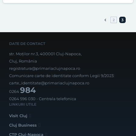
2
3
DATE DE CONTACT
str. Moților nr.3, 400001 Cluj-Napoca,
Cluj, România
registratura@primariaclujnapoca.ro
Comunicare carte de identitate conform Legii 9/2023:
carte_identitate@primariaclujnapoca.ro
984
0264
0264 596 030
- Centrala telefonica
LINKURI UTILE
Visit Cluj
Cluj Business
CTP Cluj-Napoca