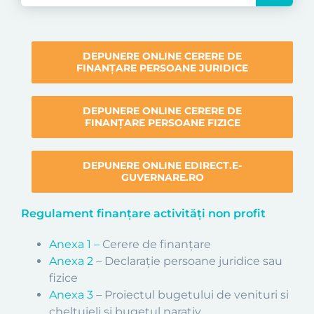
DEPUNERE ONLINE CERERE DE
FINANȚARE PERSOANE JURIDICE
DEPUNERE ONLINE CERERE DE
FINANȚARE PERSOANE FIZICE
DEPUNERE ONLINE EDIRECT.E-
GUVERNARE.RO
Regulament finanțare activități non profit
Anexa 1 –
Cerere de finanţare
Anexa 2
– Declaraţie persoane juridice sau
fizice
Anexa 3
– Proiectul bugetului de venituri si
cheltuieli și bugetul narativ