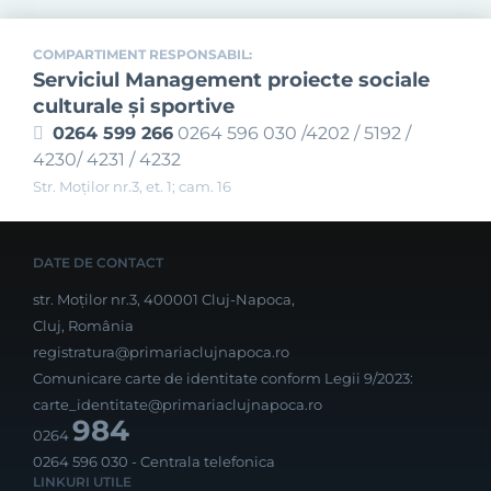
COMPARTIMENT RESPONSABIL:
Serviciul Management proiecte sociale
culturale și sportive
0264 599 266
0264 596 030 /4202 / 5192 /
4230/ 4231 / 4232
Str. Moţilor nr.3, et. 1; cam. 16
DATE DE CONTACT
str. Moților nr.3, 400001 Cluj-Napoca,
Cluj, România
registratura@primariaclujnapoca.ro
Comunicare carte de identitate conform Legii 9/2023:
carte_identitate@primariaclujnapoca.ro
984
0264
0264 596 030
- Centrala telefonica
LINKURI UTILE