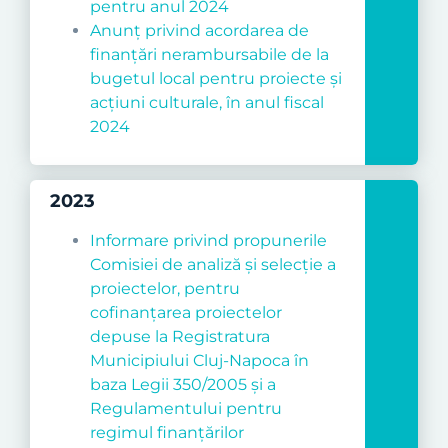
pentru anul 2024
Anunț privind acordarea de
finan
ţă
ri nerambursabile de la
bugetul local pentru proiecte
ş
i
ac
ţ
iuni culturale, în anul fiscal
2024
2023
Informare privind propunerile
Comisiei de analiză și selecție a
proiectelor, pentru
cofinanțarea proiectelor
depuse la Registratura
Municipiului Cluj-Napoca în
baza Legii 350/2005 și a
Regulamentului pentru
regimul finanțărilor