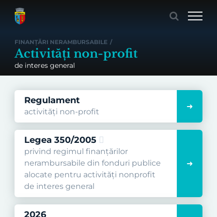
Skip
to
content
FINANȚĂRI NERAMBURSABILE
/
Activități non-profit
de interes general
Regulament
activități non-profit
Legea 350/2005
privind regimul finanţărilor
nerambursabile din fonduri publice
alocate pentru activităţi nonprofit
de interes general
2026