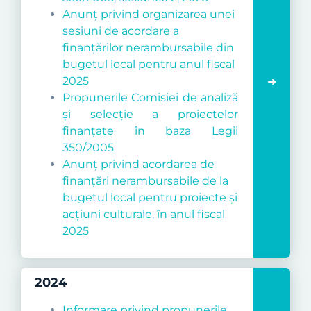
Anunț privind organizarea unei
sesiuni de acordare a
finanțărilor nerambursabile din
bugetul local pentru anul fiscal
2025
Propunerile Comisiei de analiză
și selecție a proiectelor
finanțate în baza Legii
350/2005
Anunț privind acordarea de
finan
ţă
ri nerambursabile de la
bugetul local pentru proiecte
ş
i
ac
ţ
iuni culturale, în anul fiscal
2025
2024
Informare privind propunerile