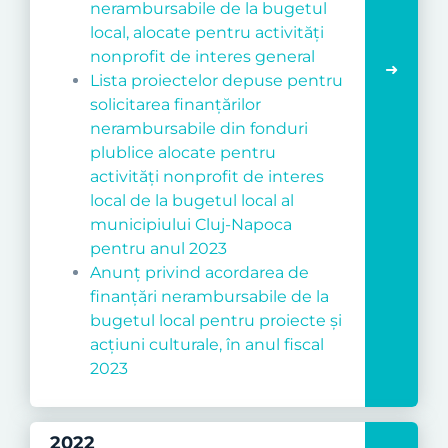
nerambursabile de la bugetul
local, alocate pentru activități
nonprofit de interes general
Lista proiectelor depuse pentru
solicitarea finanțărilor
nerambursabile din fonduri
plublice alocate pentru
activități nonprofit de interes
local de la bugetul local al
municipiului Cluj-Napoca
pentru anul 2023
Anunț privind acordarea de
finan
ţă
ri nerambursabile de la
bugetul local pentru proiecte
ş
i
ac
ţ
iuni culturale, în anul fiscal
2023
2022