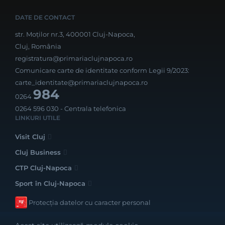
DATE DE CONTACT
str. Moților nr.3, 400001 Cluj-Napoca,
Cluj, România
registratura@primariaclujnapoca.ro
Comunicare carte de identitate conform Legii 9/2023:
carte_identitate@primariaclujnapoca.ro
984
0264
0264 596 030
- Centrala telefonica
LINKURI UTILE
Visit Cluj
Cluj Business
CTP Cluj-Napoca
Sport în Cluj-Napoca
Protecția datelor cu caracter personal