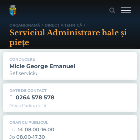
Skip
to
content
ORGANIGRAMĂ
/
DIRECŢIA TEHNICĂ
/
Serviciul Administrare hale şi
pieţe
CONDUCERE
Micle George Emanuel
Șef serviciu
DATE DE CONTACT
0264 578 578
Aleea Padin, nr. 15
ORAR CU PUBLICUL
Lu-Mi
08.00-16.00
Jo
08.00-17.30