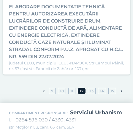
ELABORARE DOCUMENTAȚIE TEHNICĂ
PENTRU AUTORIZAREA EXECUTĂRII
LUCRĂRILOR DE CONSTRUIRE DRUM,
EXTINDERE CONDUCTĂ DE APĂ, ALIMENTARE
CU ENERGIE ELECTRICĂ, EXTINDERE
CONDUCTĂ GAZE NATURALE ȘI ILUMINAT
STRADAL CONFORM P.U.Z. APROBAT CU H.C.L.
NR. 559 DIN 22.07.2024
judetul CLUJ, municipiul CLUJ-NAPOCA, Str Câmpul Pâinii,
nr. 57 (fost str. Fabricii de Zahăr nr. 107), nr. -
9
10
11
12
13
14
15
Serviciul Urbanism
COMPARTIMENT RESPONSABIL:
0264 596 030 / 4330, 4331
str. Moților nr. 3, cam. 65, cam. 58A