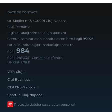
DATE DE CONTACT
str. Moților nr.3, 400001 Cluj-Napoca,
Cluj, România
registratura@primariaclujnapoca.ro
Comunicare carte de identitate conform Legii 9/2023:
carte_identitate@primariaclujnapoca.ro
984
0264
0264 596 030
- Centrala telefonica
LINKURI UTILE
Visit Cluj
Cluj Business
CTP Cluj-Napoca
Sport în Cluj-Napoca
Protecția datelor cu caracter personal