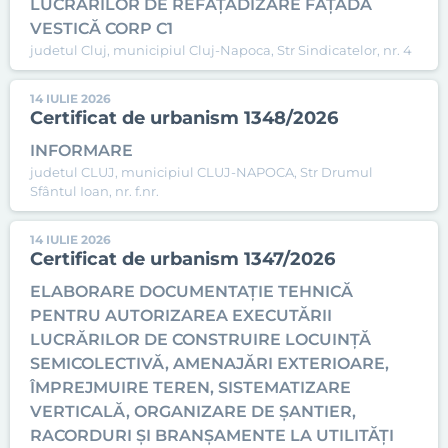
LUCRARILOR DE REFAȚADIZARE FAȚADA
VESTICĂ CORP C1
judetul Cluj, municipiul Cluj-Napoca, Str Sindicatelor, nr. 4
14 IULIE 2026
Certificat de urbanism 1348/2026
INFORMARE
judetul CLUJ, municipiul CLUJ-NAPOCA, Str Drumul
Sfântul Ioan, nr. f.nr.
14 IULIE 2026
Certificat de urbanism 1347/2026
ELABORARE DOCUMENTAȚIE TEHNICĂ
PENTRU AUTORIZAREA EXECUTĂRII
LUCRĂRILOR DE CONSTRUIRE LOCUINȚĂ
SEMICOLECTIVĂ, AMENAJĂRI EXTERIOARE,
ÎMPREJMUIRE TEREN, SISTEMATIZARE
VERTICALĂ, ORGANIZARE DE ȘANTIER,
RACORDURI ȘI BRANȘAMENTE LA UTILITĂȚI