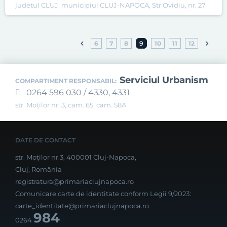
judetul CLUJ, municipiul CLUJ-NAPOCA, Str Ovidiu, nr. 27
6
7
8
9
10
11
12
Serviciul Urbanism
COMPARTIMENT RESPONSABIL:
0264 596 030 / 4330, 4331
str. Moților nr. 3, cam. 65, cam. 58A
DATE DE CONTACT
str. Moților nr.3, 400001 Cluj-Napoca,
Cluj, România
registratura@primariaclujnapoca.ro
Comunicare carte de identitate conform Legii 9/2023:
carte_identitate@primariaclujnapoca.ro
984
0264