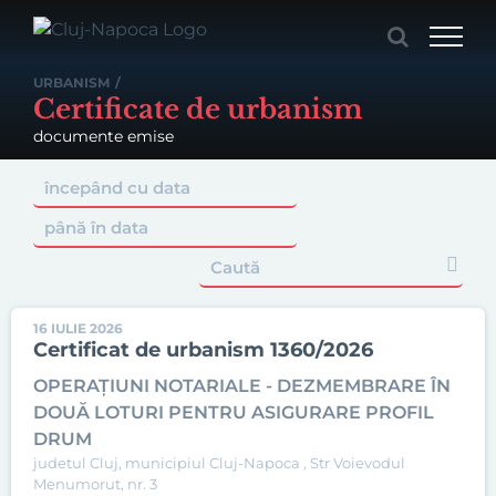
Skip
to
content
URBANISM
/
Certificate de urbanism
documente emise
Caută
16 IULIE 2026
Certificat de urbanism 1360/2026
OPERAȚIUNI NOTARIALE - DEZMEMBRARE ÎN
DOUĂ LOTURI PENTRU ASIGURARE PROFIL
DRUM
judetul Cluj, municipiul Cluj-Napoca , Str Voievodul
Menumorut, nr. 3