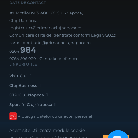
DATE DE CONTACT
str. Moților nr.3, 400001 Cluj-Napoca,
Cluj, România
registratura@primariaclujnapoca.ro
Comunicare carte de identitate conform Legii 9/2023:
carte_identitate@primariaclujnapoca.ro
984
0264
0264 596 030
- Centrala telefonica
LINKURI UTILE
Visit Cluj
Cluj Business
CTP Cluj-Napoca
Sport în Cluj-Napoca
Protecția datelor cu caracter personal
Acest site utilizează module cookie
pentru a vă asigura că beneficiați de