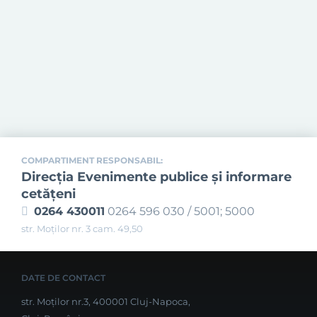
COMPARTIMENT RESPONSABIL:
Direcţia Evenimente publice şi informare
cetăţeni
0264 430011
0264 596 030 / 5001; 5000
str. Moților nr. 3 cam. 49,50
DATE DE CONTACT
str. Moților nr.3, 400001 Cluj-Napoca,