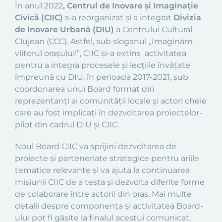
În anul 2022
, Centrul de Inovare și Imaginație
Civică (CIIC)
s-a reorganizat și a integrat
Divizia
de Inovare Urbană (DIU)
a Centrului Cultural
Clujean (CCC). Astfel, sub sloganul „Imaginăm
viitorul orașului!”, CIIC și-a extins activitatea
pentru a integra procesele și lecțiile învățate
împreună cu DIU, în perioada 2017-2021, sub
coordonarea unui Board format din
reprezentanţi ai comunității locale și actori cheie
care au fost implicați în dezvoltarea proiectelor-
pilot din cadrul DIU și CIIC.
Noul Board CIIC va sprijini dezvoltarea de
proiecte și parteneriate strategice pentru ariile
tematice relevante și va ajuta la continuarea
misiunii CIIC de a testa și dezvolta diferite forme
de colaborare între actorii din oraș. Mai multe
detalii despre componența și activitatea Board-
ului pot fi găsite la finalul acestui comunicat.