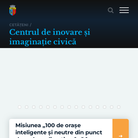
Skip
to
content
CETĂȚENI
/
Centrul de inovare și
imaginație civică
Misiunea „100 de orașe
inteligente și neutre din punct