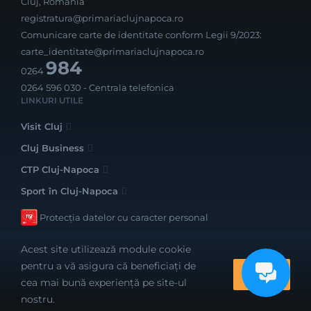
Cluj, România
registratura@primariaclujnapoca.ro
Comunicare carte de identitate conform Legii 9/2023:
carte_identitate@primariaclujnapoca.ro
984
0264
0264 596 030
- Centrala telefonica
LINKURI UTILE
Visit Cluj
Cluj Business
CTP Cluj-Napoca
Sport în Cluj-Napoca
Protecția datelor cu caracter personal
Acest site utilizează module cookie
pentru a vă asigura că beneficiați de
OK
cea mai bună experiență pe site-ul
Realizat cu bune intenții de către
nostru.