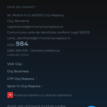
DATE DE CONTACT
str. Moților nr.3, 400001 Cluj-Napoca,
Cluj, România
registratura@primariaclujnapoca.ro
Comunicare carte de identitate conform Legii 9/2023:
carte_identitate@primariaclujnapoca.ro
984
0264
0264 596 030
- Centrala telefonica
LINKURI UTILE
Visit Cluj
Cluj Business
CTP Cluj-Napoca
Sport în Cluj-Napoca
Protecția datelor cu caracter personal
Acest site utilizează module cookie