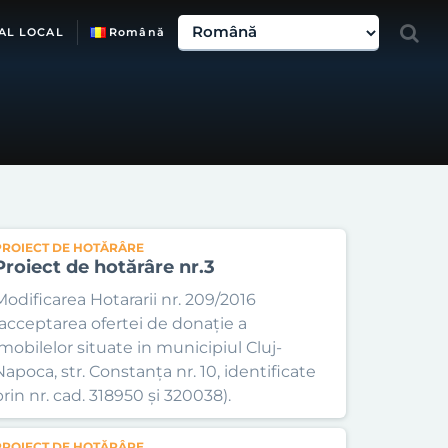
AL LOCAL
Română
PROIECT DE HOTĂRÂRE
Proiect de hotărâre nr.3
Modificarea Hotararii nr. 209/2016
(acceptarea ofertei de donaţie a
imobilelor situate in municipiul Cluj-
Napoca, str. Constanţa nr. 10, identificate
prin nr. cad. 318950 şi 320038).
PROIECT DE HOTĂRÂRE