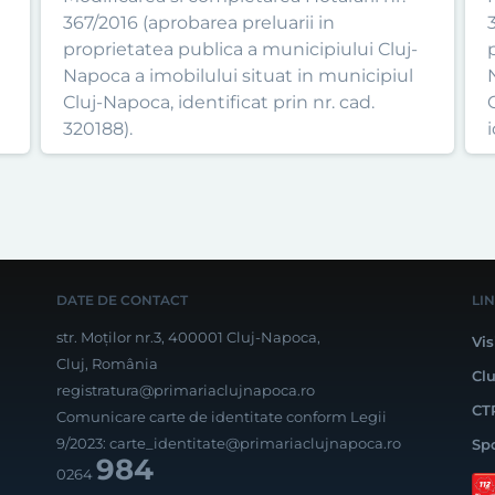
367/2016 (aprobarea preluarii in
proprietatea publica a municipiului Cluj-
Napoca a imobilului situat in municipiul
Cluj-Napoca, identificat prin nr. cad.
320188).
i
DATE DE CONTACT
LI
str. Moților nr.3, 400001 Cluj-Napoca,
Vis
Cluj, România
Cl
registratura@primariaclujnapoca.ro
CT
Comunicare carte de identitate conform Legii
9/2023:
carte_identitate@primariaclujnapoca.ro
Sp
984
0264