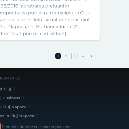
368/2016 (aprobarea preluarii in
proprietatea publica a municipiului Cluj-
Napoca a imobilului situat in municipiul
Cluj-Napoca, str. Borhanciului nr. 22,
dentificat prin nr. cad. 321314).
1
2
3
4
NKURI UTILE
it Cluj
uj Business
P Cluj-Napoca
ort în Cluj-Napoca
Protecția datelor cu caracter personal