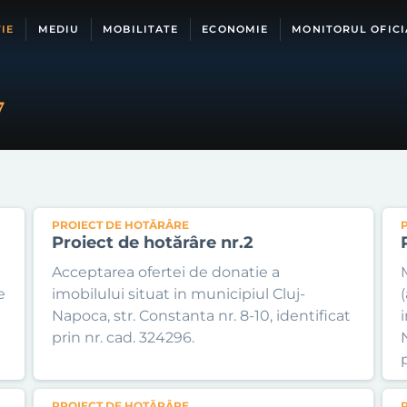
IE
MEDIU
MOBILITATE
ECONOMIE
MONITORUL OFICI
7
PROIECT DE HOTĂRÂRE
Proiect de hotărâre nr.2
Acceptarea ofertei de donatie a
e
imobilului situat in municipiul Cluj-
Napoca, str. Constanta nr. 8-10, identificat
prin nr. cad. 324296.
PROIECT DE HOTĂRÂRE