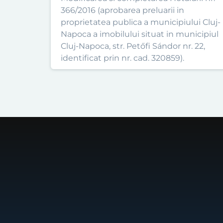
366/2016 (aprobarea preluarii in
proprietatea publica a municipiului Cluj-
Napoca a imobilului situat in municipiul
Cluj-Napoca, str. Petőfi Sándor nr. 22,
identificat prin nr. cad. 320859).