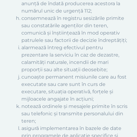
anunţă de îndată producerea acestora la
numărul unic de urgenţă 112;
consemnează în registru sesizările primite
sau constatările agenţilor din teren,
comunică şi înştiinţează în mod operativ
patrulele sau factorii de decizie îndreptăţiţi;
alarmează întreg efectivul pentru
prezentare la serviciu în caz de dezastre,
calamităţi naturale, incendii de mari
proporţii sau alte situaţii deosebite;
cunoaşte permanent misiunile care au fost
executate sau care sunt în curs de
executare, situaţia operativă, forţele şi
mijloacele angajate în acţiuni;
notează ordinele şi mesajele primite în scris
sau telefonic şi transmite personalului din
teren;
asigură implementarea în bazele de date
prin programele de aplicaţie specifice şi