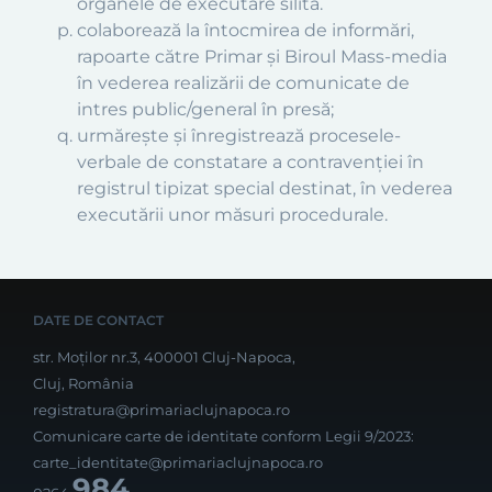
organele de executare silită.
colaborează la întocmirea de informări,
rapoarte către Primar şi Biroul Mass-media
în vederea realizării de comunicate de
intres public/general în presă;
urmăreşte şi înregistrează procesele-
verbale de constatare a contravenţiei în
registrul tipizat special destinat, în vederea
executării unor măsuri procedurale.
DATE DE CONTACT
str. Moților nr.3, 400001 Cluj-Napoca,
Cluj, România
registratura@primariaclujnapoca.ro
Comunicare carte de identitate conform Legii 9/2023:
carte_identitate@primariaclujnapoca.ro
984