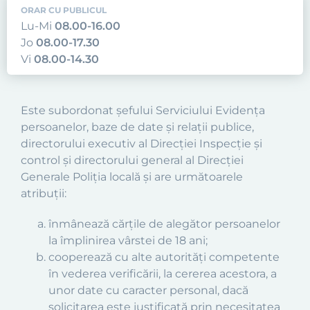
ORAR CU PUBLICUL
Lu-Mi
08.00-16.00
Jo
08.00-17.30
Vi
08.00-14.30
Este subordonat şefului Serviciului Evidenţa
persoanelor, baze de date şi relaţii publice,
directorului executiv al Direcţiei Inspecţie şi
control şi directorului general al Direcţiei
Generale Poliţia locală şi are următoarele
atribuţii:
înmânează cărţile de alegător persoanelor
la împlinirea vârstei de 18 ani;
cooperează cu alte autorităţi competente
în vederea verificării, la cererea acestora, a
unor date cu caracter personal, dacă
solicitarea este justificată prin necesitatea