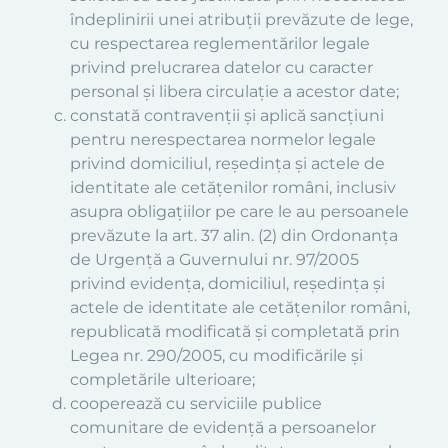
îndeplinirii unei atribuţii prevăzute de lege,
cu respectarea reglementărilor legale
privind prelucrarea datelor cu caracter
personal şi libera circulaţie a acestor date;
constată contravenţii şi aplică sancţiuni
pentru nerespectarea normelor legale
privind domiciliul, reşedinţa şi actele de
identitate ale cetăţenilor români, inclusiv
asupra obligaţiilor pe care le au persoanele
prevăzute la art. 37 alin. (2) din Ordonanţa
de Urgenţă a Guvernului nr. 97/2005
privind evidenţa, domiciliul, reşedinţa şi
actele de identitate ale cetăţenilor români,
republicată modificată şi completată prin
Legea nr. 290/2005, cu modificările şi
completările ulterioare;
cooperează cu serviciile publice
comunitare de evidenţă a persoanelor