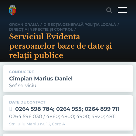
Skip
to
content
ORGANIGRAMĂ
/
DIRECŢIA GENERALĂ POLIŢIA LOCALĂ
/
DIRECŢIA INSPECŢIE ŞI CONTROL
/
Serviciul Evidența
persoanelor baze de date și
relații publice
CONDUCERE
Cîmpian Marius Daniel
Şef serviciu
DATE DE CONTACT
0264 598 784; 0264 955; 0264 899 711
0264 596 030 / 4860; 4800; 4900; 4920; 4811
Str. Iuliu Maniu nr, 16, Corp A