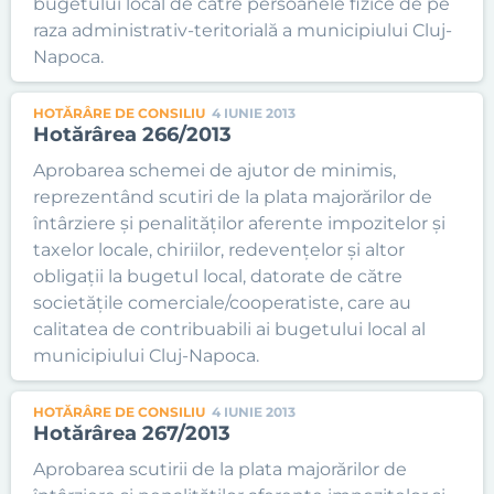
bugetului local de către persoanele fizice de pe
raza administrativ-teritorială a municipiului Cluj-
Napoca.
HOTĂRÂRE DE CONSILIU
4 IUNIE 2013
Hotărârea 266/2013
Aprobarea schemei de ajutor de minimis,
reprezentând scutiri de la plata majorărilor de
întârziere şi penalităţilor aferente impozitelor şi
taxelor locale, chiriilor, redevenţelor şi altor
obligaţii la bugetul local, datorate de către
societăţile comerciale/cooperatiste, care au
calitatea de contribuabili ai bugetului local al
municipiului Cluj-Napoca.
HOTĂRÂRE DE CONSILIU
4 IUNIE 2013
Hotărârea 267/2013
Aprobarea scutirii de la plata majorărilor de