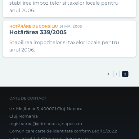
stabilirea impozitelor si taxelor locale pentru
anul 2006.
HOTĂRÂRE DE CONSILIU
31 MAI 2005
Hotărârea 339/2005
Stabilirea impozitelor si taxelor locale pentru
anul 2006.
1
2
DATE DE CONTACT
str. Moților nr.3, 400001 Cluj-Napoca,
Cluj, România
registratura@primariaclujnapoca.ro
Comunicare carte de identitate conform Legii 9/2023:
carte_identitate@primariaclujnapoca.ro