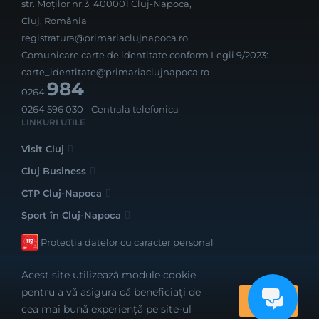
str. Moților nr.3, 400001 Cluj-Napoca,
Cluj, România
registratura@primariaclujnapoca.ro
Comunicare carte de identitate conform Legii 9/2023:
carte_identitate@primariaclujnapoca.ro
984
0264
0264 596 030
- Centrala telefonica
LINKURI UTILE
Visit Cluj
Cluj Business
CTP Cluj-Napoca
Sport în Cluj-Napoca
Protecția datelor cu caracter personal
Acest site utilizează module cookie
pentru a vă asigura că beneficiați de
OK
cea mai bună experiență pe site-ul
Realizat cu bune intenții de către