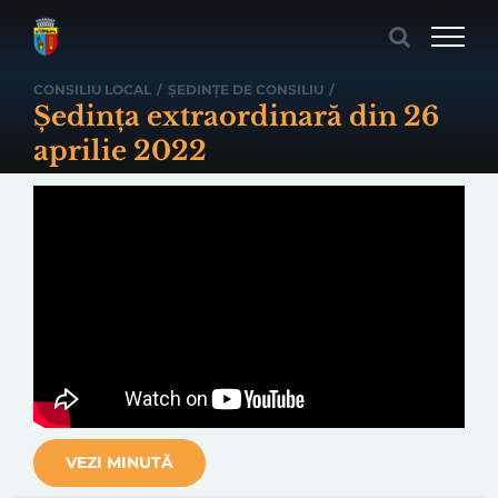
Skip
to
content
CONSILIU LOCAL
/
ȘEDINȚE DE CONSILIU
/
Ședința extraordinară din 26
aprilie 2022
VEZI MINUTĂ