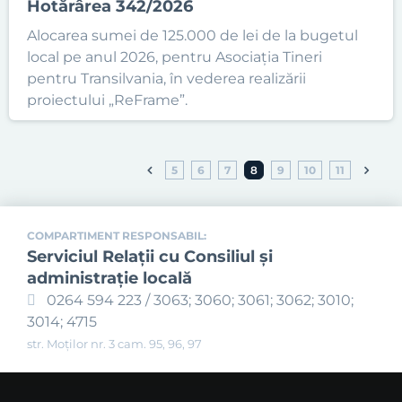
Hotărârea 342/2026
Alocarea sumei de 125.000 de lei de la bugetul
local pe anul 2026, pentru Asociația Tineri
pentru Transilvania, în vederea realizării
proiectului „ReFrame”.
5
6
7
8
9
10
11
COMPARTIMENT RESPONSABIL:
Serviciul Relaţii cu Consiliul şi
administraţie locală
0264 594 223 / 3063; 3060; 3061; 3062; 3010;
3014; 4715
str. Moților nr. 3 cam. 95, 96, 97