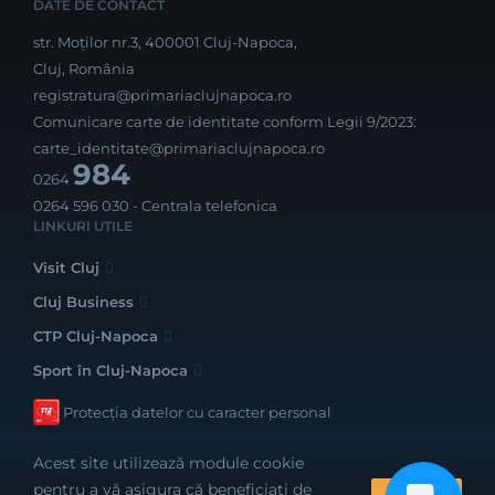
DATE DE CONTACT
str. Moților nr.3, 400001 Cluj-Napoca,
Cluj, România
registratura@primariaclujnapoca.ro
Comunicare carte de identitate conform Legii 9/2023:
carte_identitate@primariaclujnapoca.ro
984
0264
0264 596 030
- Centrala telefonica
LINKURI UTILE
Visit Cluj
Cluj Business
CTP Cluj-Napoca
Sport în Cluj-Napoca
Protecția datelor cu caracter personal
Acest site utilizează module cookie
pentru a vă asigura că beneficiați de