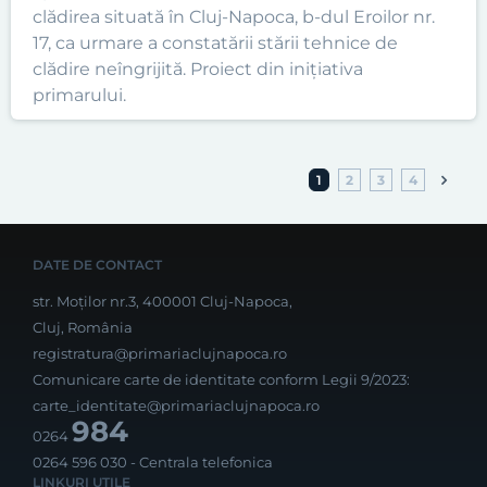
clădirea situată în Cluj-Napoca, b-dul Eroilor nr.
17, ca urmare a constatării stării tehnice de
clădire neîngrijită. Proiect din inițiativa
primarului.
1
2
3
4
DATE DE CONTACT
str. Moților nr.3, 400001 Cluj-Napoca,
Cluj, România
registratura@primariaclujnapoca.ro
Comunicare carte de identitate conform Legii 9/2023:
carte_identitate@primariaclujnapoca.ro
984
0264
0264 596 030
- Centrala telefonica
LINKURI UTILE