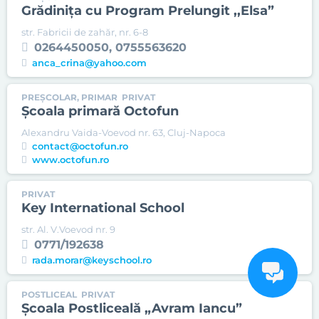
Grădinița cu Program Prelungit ,,Elsa”
str. Fabricii de zahăr, nr. 6-8
0264450050, 0755563620
anca_crina@yahoo.com
PREȘCOLAR, PRIMAR
PRIVAT
Școala primară Octofun
Alexandru Vaida-Voevod nr. 63, Cluj-Napoca
contact@octofun.ro
www.octofun.ro
PRIVAT
Key International School
str. Al. V.Voevod nr. 9
0771/192638
rada.morar@keyschool.ro
POSTLICEAL
PRIVAT
Şcoala Postliceală „Avram Iancu”