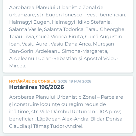
Aprobarea Planului Urbanistic Zonal de
urbanizare, str. Eugen Ionesco – vest; beneficiari:
Halmagyi Eugen, Halmagyi Ildiko Stefania,
Salanta Vasile, Salanta Todorica, Tarau Gheorghe,
Tarau Livia, Ciucă Viorica-Firuța, Ciucă Augustin-
Ioan, Vasiu Aurel, Vasiu Dana Anca, Mureșan
Dan-Sorin, Ardeleanu Simona-Margareta,
Ardeleanu Lucian-Sebastian și Apostol Voicu-
Mircea.
HOTĂRÂRE DE CONSILIU
2026
19 MAI 2026
Hotărârea 196/2026
Aprobarea Planului Urbanistic Zonal – Parcelare
și construire locuințe cu regim redus de
înălțime, str. Viile Dâmbul Rotund nr. 10A prov;
beneficiari: Lăpădean Alex-Andra, Blidar Denisa
Claudia și Tămaș Tudor-Andrei.