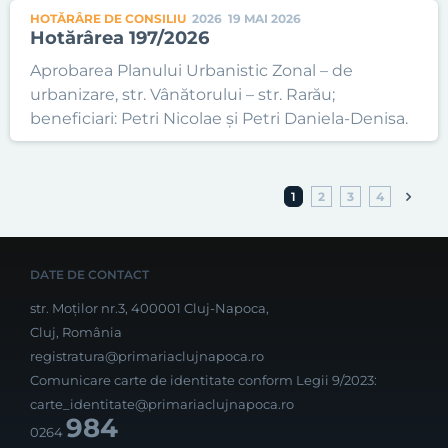
HOTĂRÂRE DE CONSILIU
2026
19 MAI 2026
Hotărârea 197/2026
Aprobarea Planului Urbanistic Zonal – de
urbanizare, str. Vânătorului – str. Rarău;
beneficiari: Petri Nicolae și Petri Daniela-Denisa.
1
2
3
4
DATE DE CONTACT
str. Moților nr.3, 400001 Cluj-Napoca,
Cluj, România
registratura@primariaclujnapoca.ro
Comunicare carte de identitate conform Legii 9/2023:
carte_identitate@primariaclujnapoca.ro
984
0264