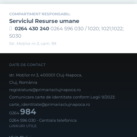
COMPARTIMENT RESPONSABIL:
Serviciul Resurse umane
0264 430 240
0264 596 030 / 1020; 1021;1022;
5030
Str. Moţilor nr.3, cam. 99
DATE DE CONTACT
str. Moților nr.3, 400001 Cluj-Napoca,
Cluj, România
registratura@primariaclujnapoca.ro
Comunicare carte de identitate conform Legii 9/2023:
carte_identitate@primariaclujnapoca.ro
984
0264
0264 596 030
- Centrala telefonica
LINKURI UTILE