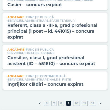
Casier – concurs expirat
ANGAJARE
FUNCȚIE PUBLICĂ
SERVICIUL ADMINISTRARE SPAŢII TERENURI
Referent, clasa a -III-a, grad profesional
principal (1 post – id. 441015) – concurs
expirat
ANGAJARE
FUNCȚIE PUBLICĂ
SERVICIUL STRATEGII URBANE
Consilier, clasa I, grad profesional
asistent (ID – 451810) – concurs expirat
ANGAJARE
FUNCȚIE CONTRACTUALĂ
SERVICIUL ADMINISTRARE HALE ŞI PIEŢE
Îngrijitor clădiri – concurs expirat
6
7
8
9
10
11
12