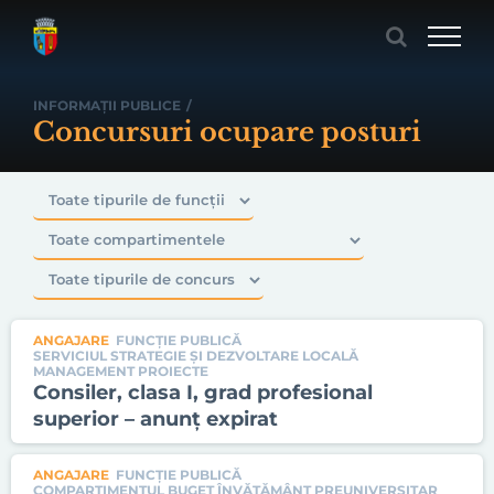
Skip
to
content
INFORMAȚII PUBLICE
/
Concursuri ocupare posturi
ANGAJARE
FUNCȚIE PUBLICĂ
SERVICIUL STRATEGIE ŞI DEZVOLTARE LOCALĂ
MANAGEMENT PROIECTE
Consiler, clasa I, grad profesional
superior – anunț expirat
ANGAJARE
FUNCȚIE PUBLICĂ
COMPARTIMENTUL BUGET ÎNVĂŢĂMÂNT PREUNIVERSITAR